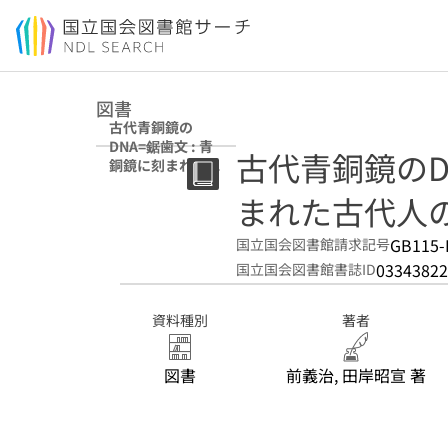
本文へ移動
図書
古代青銅鏡の
DNA=鋸歯文 : 青
古代青銅鏡のDN
銅鏡に刻まれた古
代人のメッセージ
まれた古代人
を読み解く
GB115-
国立国会図書館請求記号
03343822
国立国会図書館書誌ID
資料種別
著者
図書
前義治, 田岸昭宣 著