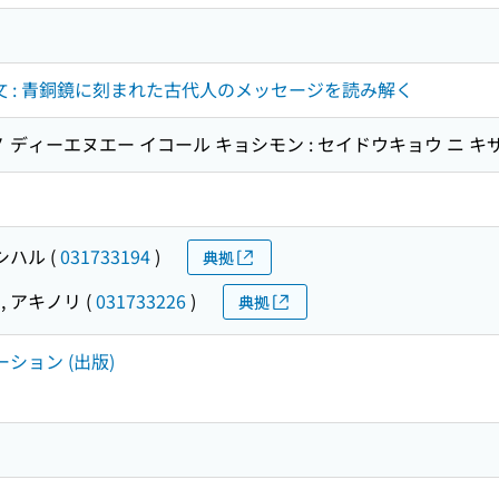
文 : 青銅鏡に刻まれた古代人のメッセージを読み解く
 ディーエヌエー イコール キョシモン : セイドウキョウ ニ キ
ヨシハル
(
031733194
)
典拠
, アキノリ
(
031733226
)
典拠
ーション (出版)