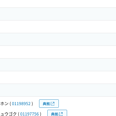
ニホン
(
01198952
)
典拠
チュウゴク
(
01197756
)
典拠