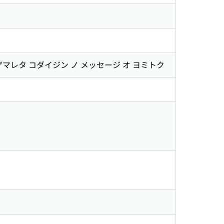
ザマレタ コダイジン ノ メッセージ オ ヨミトク