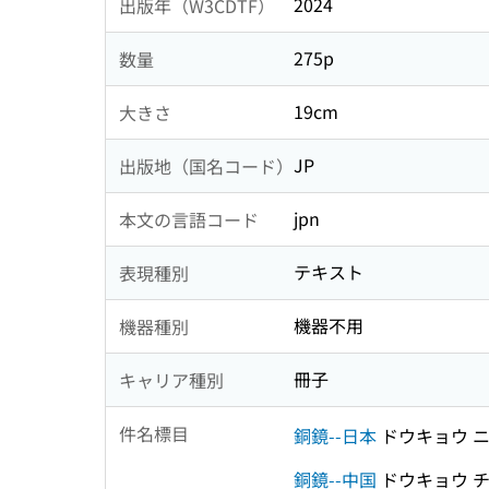
2024
出版年（W3CDTF）
275p
数量
19cm
大きさ
JP
出版地（国名コード）
jpn
本文の言語コード
テキスト
表現種別
機器不用
機器種別
冊子
キャリア種別
件名標目
銅鏡--日本
ドウキョウ 
銅鏡--中国
ドウキョウ 