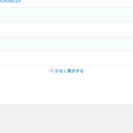
/033438229
少なく表示する