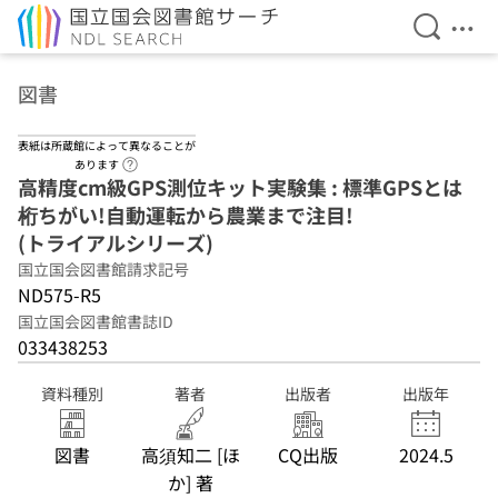
検索を開
メニ
本文へ移動
図書
表紙は所蔵館によって異なることが
ヘルプページへのリンク
あります
高精度cm級GPS測位キット実験集 : 標準GPSとは
桁ちがい!自動運転から農業まで注目!
(トライアルシリーズ)
国立国会図書館請求記号
ND575-R5
国立国会図書館書誌ID
033438253
資料種別
著者
出版者
出版年
図書
高須知二 [ほ
CQ出版
2024.5
か] 著