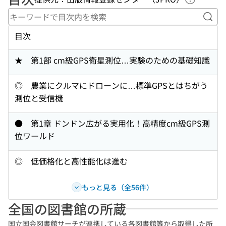
ヘルプペ
キー
目次
★ 第1部 cm級GPS衛星測位…実験のための基礎知識
◎ 農業にクルマにドローンに…標準GPSとはちがう
測位と受信機
● 第1章 ドンドン広がる実用化！高精度cm級GPS測
位ワールド
◎ 低価格化と高性能化は進む
もっと見る（全56件）
全国の図書館の所蔵
国立国会図書館サーチが連携している各図書館等から取得した所