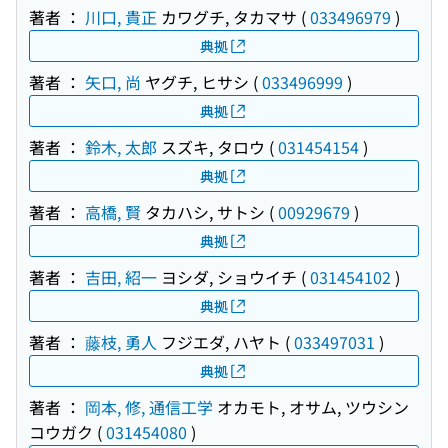
著者 ：
川口, 貴正
カワグチ, タカマサ
(
033496979
)
典拠
著者 ：
矢口, 尚
ヤグチ, ヒサシ
(
033496999
)
典拠
著者 ：
鈴木, 太郎
スズキ, タロウ
(
031454154
)
典拠
著者 ：
高橋, 賢
タカハシ, サトシ
(
00929679
)
典拠
著者 ：
吉田, 紹一
ヨシダ, ショウイチ
(
031454102
)
典拠
著者 ：
藤枝, 勇人
フジエダ, ハヤト
(
033497031
)
典拠
著者 ：
岡本, 修, 通信工学
オカモト, オサム, ツウシン
コウガク
(
031454080
)