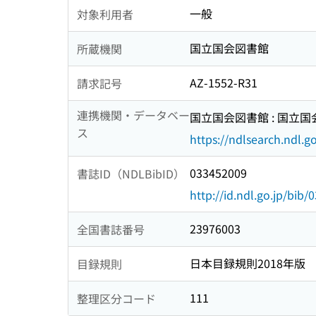
一般
対象利用者
国立国会図書館
所蔵機関
AZ-1552-R31
請求記号
連携機関・データベー
国立国会図書館 : 国立
ス
https://ndlsearch.ndl.go
033452009
書誌ID（NDLBibID）
http://id.ndl.go.jp/bib
23976003
全国書誌番号
日本目録規則2018年版
目録規則
111
整理区分コード