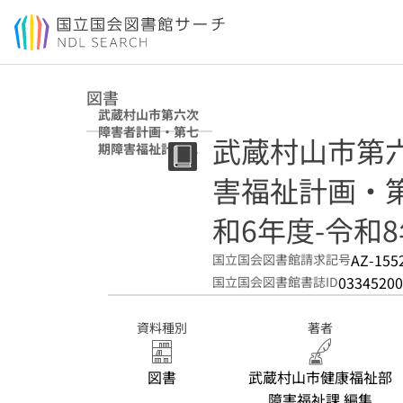
本文へ移動
図書
武蔵村山市第六次
障害者計画・第七
武蔵村山市第
期障害福祉計画・
第三期障害児福祉
害福祉計画・第
計画 : 令和6年度-
令和8年度
和6年度-令和
AZ-155
国立国会図書館請求記号
03345200
国立国会図書館書誌ID
資料種別
著者
図書
武蔵村山市健康福祉部
障害福祉課 編集