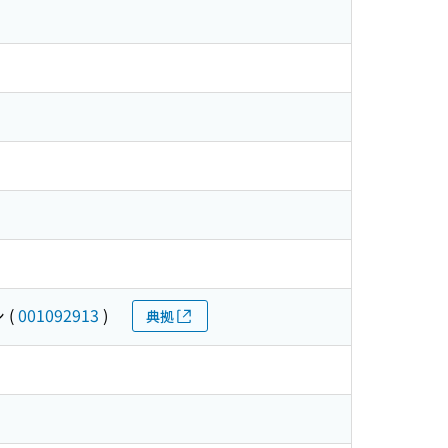
シ
(
001092913
)
典拠