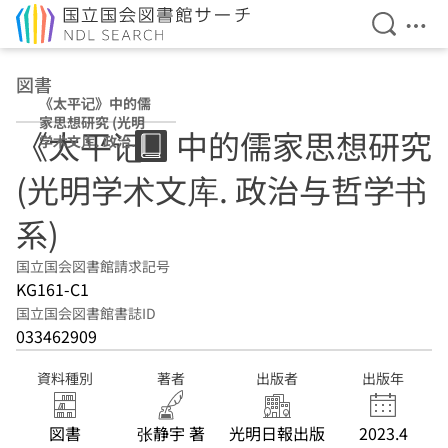
検索を開
メニ
本文へ移動
図書
《太平记》中的儒
家思想研究 (光明
《太平记》中的儒家思想研究
学术文库. 政治与
哲学书系)
(光明学术文库. 政治与哲学书
系)
国立国会図書館請求記号
KG161-C1
国立国会図書館書誌ID
033462909
資料種別
著者
出版者
出版年
図書
张静宇 著
光明日報出版
2023.4