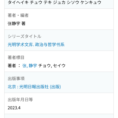
タイヘイキ チュウ テキ ジュカ シソウ ケンキュウ
著者・編者
张静宇 著
シリーズタイトル
光明学术文库. 政治与哲学书系
著者標目
著者 ：
张, 静宇
チョウ, セイウ
出版事項
北京 : 光明日報出版社 (出版)
出版年月日等
2023.4