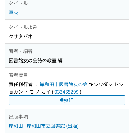
タイトル
草束
タイトルよみ
クサタバネ
著者・編者
図書館友の会詩の教室 編
著者標目
責任刊行者 ：
岸和田市図書館友の会
キシワダシ トシ
ョカン トモ ノ カイ
(
033465299
)
典拠
出版事項
岸和田 : 岸和田市立図書館 (出版)