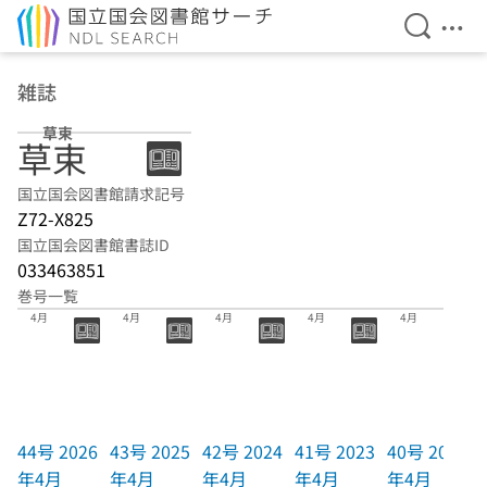
検索を開
メニ
本文へ移動
雑誌
草束
草束
国立国会図書館請求記号
Z72-X825
国立国会図書館書誌ID
033463851
巻号一覧
44号 2026年
43号 2025年
42号 2024年
41号 2023年
40号 2022年
4月
4月
4月
4月
4月
44号 2026
43号 2025
42号 2024
41号 2023
40号 2022
年4月
年4月
年4月
年4月
年4月