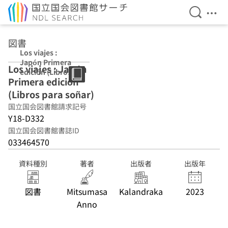
検索を開
メニ
本文へ移動
図書
Los viajes :
Japón Primera
Los viajes : Japón
edición (Libros
Primera edición
para soñar)
(Libros para soñar)
国立国会図書館請求記号
Y18-D332
国立国会図書館書誌ID
033464570
資料種別
著者
出版者
出版年
図書
Mitsumasa
Kalandraka
2023
Anno