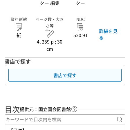
ター 編集
ター
資料形態
ページ数・大き
NDC
さ等
詳細を見
紙
520.91
る
4, 259 p ; 30
cm
書店で探す
書店で探す
目次
提供元：国立国会図書館
ヘルプページへのリンク
キー