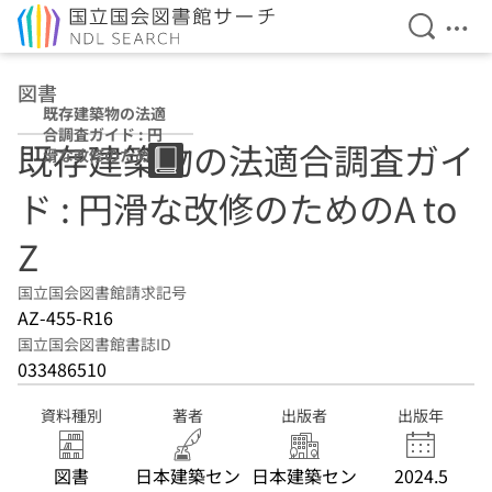
検索を開
メニ
本文へ移動
図書
既存建築物の法適
合調査ガイド : 円
既存建築物の法適合調査ガイ
滑な改修のための
A to Z
ド : 円滑な改修のためのA to
Z
国立国会図書館請求記号
AZ-455-R16
国立国会図書館書誌ID
033486510
資料種別
著者
出版者
出版年
図書
日本建築セン
日本建築セン
2024.5