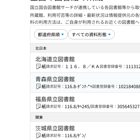
国立国会図書館サーチが連携している各図書館等から取
所蔵館、利用可否等の詳細・最新状況は情報提供元の各
料の利用方法は、ご自身が利用されるお近くの図書館
北日本
北海道立図書館
紙
１１６．８／ＫＡ
11131
請求記号：
図書登録番号：
青森県立図書館
紙
116.8-ﾀﾞﾝﾅ-*ﾍ
10218408
請求記号：
図書登録番号：
福島県立図書館
紙
116.8/ﾀﾍ245/
305645327
請求記号：
図書登録番号：
関東
茨城県立図書館
紙
116.8/ﾀﾞﾝ/
請求記号：