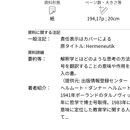
資料形態
ページ数・大きさ等
紙
194,17p ; 20cm
資料に関する注記
一般注記：
責任表示はカバーによる
原タイトル: Hermeneutik
資料詳細
要約等：
解釈学とはどのような思考の方法
号を翻訳することの意味や作用を
入の書。
（提供元: 出版情報登録センター（
著者紹介：
ヘルムート・ダンナー ヘルムート・ダン
1941年ポーランドのタルノヴィ
年に哲学で博士号取得。1983
意味に定位した教育学に関する人
て...