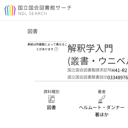
本文へ移動
図書
解釈学入門
表紙は所蔵館によって異なるこ
ヘルプページへのリンク
とがあります
(叢書・ウニベルシ
H41-R2
国立国会図書館請求記号
03348976
国立国会図書館書誌ID
資料種別
著者
図書
ヘルムート・ダンナー
著ほか