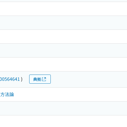
00564641
)
典拠
法．方法論