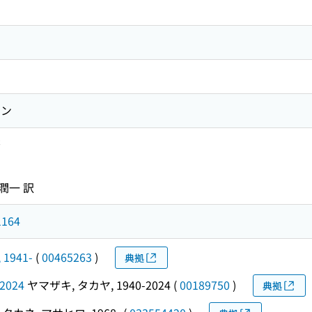
モン
著
潤一 訳
164
 1941-
(
00465263
)
典拠
2024
ヤマザキ, タカヤ, 1940-2024
(
00189750
)
典拠