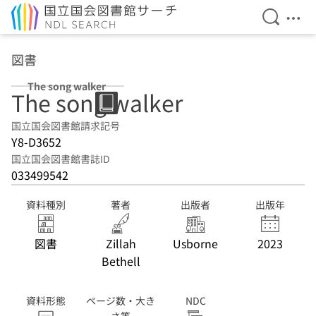
検索を開
メニ
本文へ移動
図書
The song walker
The song walker
国立国会図書館請求記号
Y8-D3652
国立国会図書館書誌ID
033499542
資料種別
著者
出版者
出版年
図書
Zillah
Usborne
2023
Bethell
資料形態
ページ数・大き
NDC