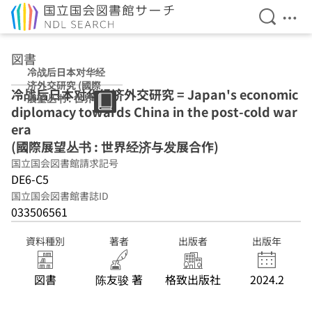
検索を開
メニ
本文へ移動
図書
冷战后日本对华经
济外交研究 (國際
冷战后日本对华经济外交研究 = Japan's economic
展望丛书 : 世界经
diplomacy towards China in the post-cold war
济与发展合作)
era
(國際展望丛书 : 世界经济与发展合作)
国立国会図書館請求記号
DE6-C5
国立国会図書館書誌ID
033506561
資料種別
著者
出版者
出版年
図書
陈友骏 著
格致出版社
2024.2