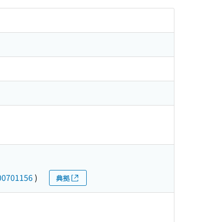
00701156
)
典拠