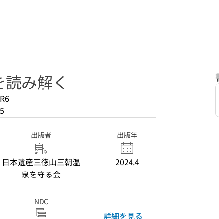
を読み解く
R6
5
出版者
出版年
日本遺産三徳山三朝温
2024.4
泉を守る会
NDC
詳細を見る