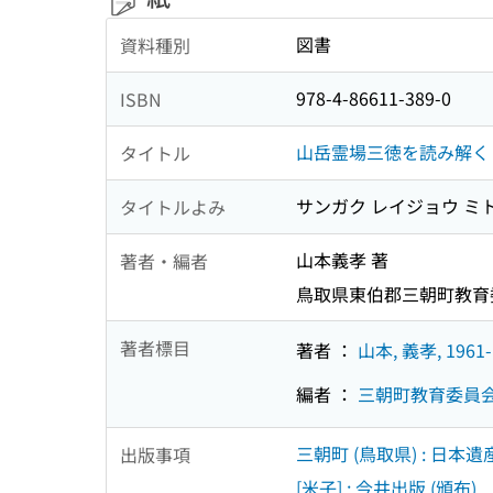
図書
資料種別
978-4-86611-389-0
ISBN
山岳霊場三徳を読み解く
タイトル
サンガク レイジョウ ミト
タイトルよみ
山本義孝 著
著者・編者
鳥取県東伯郡三朝町教育
著者標目
著者 ：
山本, 義孝, 1961-
編者 ：
三朝町教育委員会 
三朝町 (鳥取県) : 日本
出版事項
[米子] : 今井出版 (頒布)