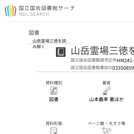
本文へ移動
図書
山岳霊場三徳を読
山岳霊場三徳
み解く
HM241-
国立国会図書館請求記号
03350859
国立国会図書館書誌ID
資料種別
著者
図書
山本義孝 著ほか
資料形態
ページ数・大きさ等