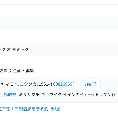
ク オ ヨミトク
委員会 企画・編集
ヤマモト, ヨシタカ, 1961-
(
00826966
)
典拠
(鳥取県)
ミササマチ キョウイク イインカイ (トットリケン)
(
遺産三徳山三朝温泉を守る会 (出版)