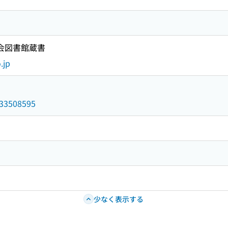
国会図書館蔵書
.jp
/033508595
少なく表示する