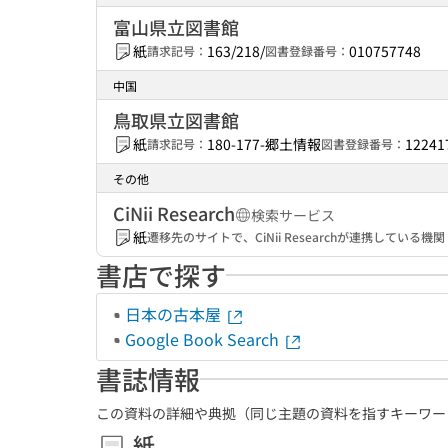
富山県立図書館
紙
163/218/
010757748
請求記号：
図書登録番号：
中国
鳥取県立図書館
紙
180-177-郷土情報
12241
請求記号：
図書登録番号：
その他
CiNii Research
検索サービス
紙
遷移先のサイトで、CiNii Researchが連携してい
書店で探す
日本の古本屋
Google Book Search
書誌情報
この資料の詳細や典拠（同じ主題の資料を指すキーワー
紙