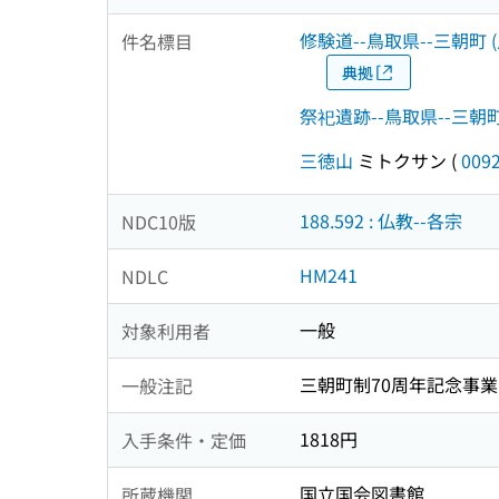
修験道--鳥取県--三朝町 (
件名標目
典拠
祭祀遺跡--鳥取県--三朝町
三徳山
ミトクサン
(
009
188.592 : 仏教--各宗
NDC10版
HM241
NDLC
一般
対象利用者
三朝町制70周年記念事業
一般注記
1818円
入手条件・定価
国立国会図書館
所蔵機関