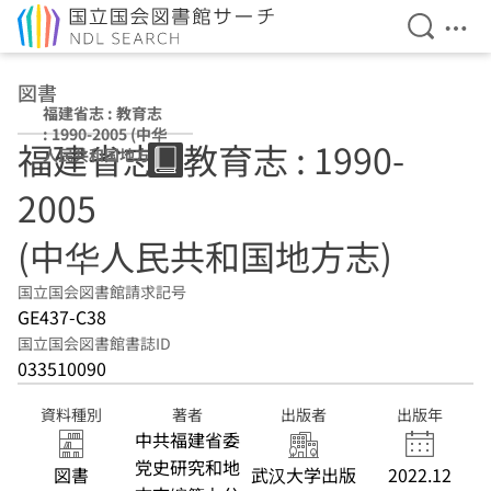
検索を開
メニ
本文へ移動
図書
福建省志 : 教育志
: 1990-2005 (中华
福建省志 : 教育志 : 1990-
人民共和国地方
志)
2005
(中华人民共和国地方志)
国立国会図書館請求記号
GE437-C38
国立国会図書館書誌ID
033510090
資料種別
著者
出版者
出版年
中共福建省委
党史研究和地
図書
武汉大学出版
2022.12