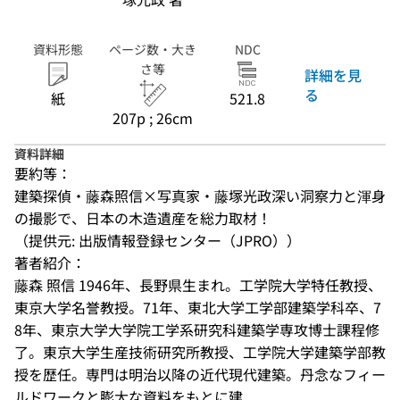
資料形態
ページ数・大き
NDC
さ等
詳細を見
る
紙
521.8
207p ; 26cm
資料詳細
要約等：
建築探偵・藤森照信×写真家・藤塚光政深い洞察力と渾身
の撮影で、日本の木造遺産を総力取材！
（提供元: 出版情報登録センター（JPRO））
著者紹介：
藤森 照信 1946年、長野県生まれ。工学院大学特任教授、
東京大学名誉教授。71年、東北大学工学部建築学科卒、7
8年、東京大学大学院工学系研究科建築学専攻博士課程修
了。東京大学生産技術研究所教授、工学院大学建築学部教
授を歴任。専門は明治以降の近代現代建築。丹念なフィー
ルドワークと膨大な資料をもとに建...