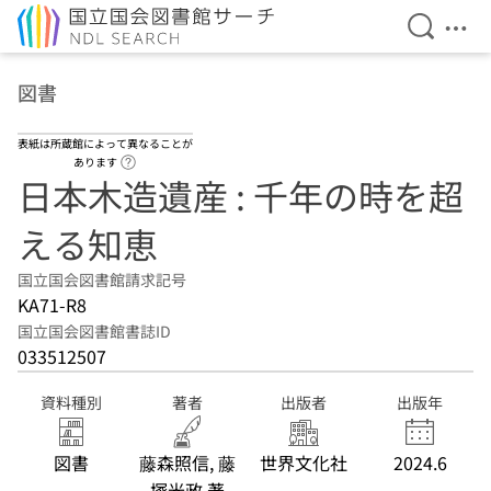
検索を開
メニ
本文へ移動
図書
表紙は所蔵館によって異なることが
ヘルプページへのリンク
あります
日本木造遺産 : 千年の時を超
える知恵
国立国会図書館請求記号
KA71-R8
国立国会図書館書誌ID
033512507
資料種別
著者
出版者
出版年
図書
藤森照信, 藤
世界文化社
2024.6
塚光政 著