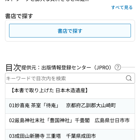
すべて見る
書店で探す
書店で探す
目次
提供元：出版情報登録センター（JPRO）
ヘルプペ
キー
【本書で取り上げた 日本木造遺産】
01妙喜庵 茶室「待庵」 京都府乙訓郡大山崎町
02嚴島神社末社「豊国神社」千畳閣 広島県廿日市市
03成田山新勝寺 三重塔 千葉県成田市