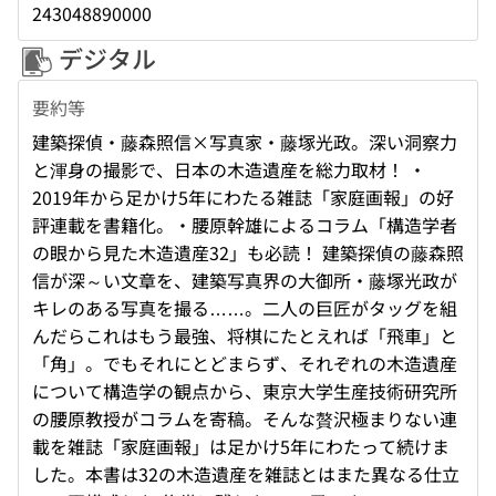
243048890000
デジタル
要約等
建築探偵・藤森照信×写真家・藤塚光政。深い洞察力
と渾身の撮影で、日本の木造遺産を総力取材！ ・
2019年から足かけ5年にわたる雑誌「家庭画報」の好
評連載を書籍化。・腰原幹雄によるコラム「構造学者
の眼から見た木造遺産32」も必読！ 建築探偵の藤森照
信が深～い文章を、建築写真界の大御所・藤塚光政が
キレのある写真を撮る……。二人の巨匠がタッグを組
んだらこれはもう最強、将棋にたとえれば「飛車」と
「角」。でもそれにとどまらず、それぞれの木造遺産
について構造学の観点から、東京大学生産技術研究所
の腰原教授がコラムを寄稿。そんな贅沢極まりない連
載を雑誌「家庭画報」は足かけ5年にわたって続けま
した。本書は32の木造遺産を雑誌とはまた異なる仕立