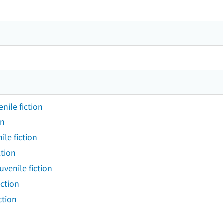
nile fiction
on
ile fiction
ction
uvenile fiction
iction
ction