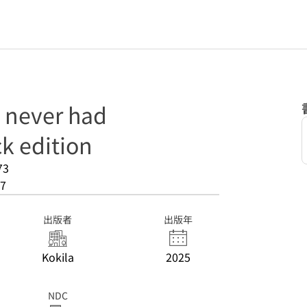
 never had
k edition
73
7
出版者
出版年
Kokila
2025
NDC