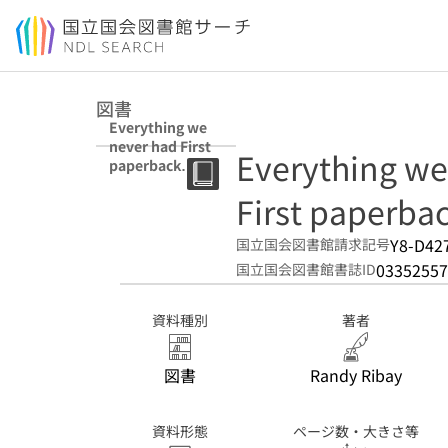
本文へ移動
図書
Everything we
never had First
Everything we
paperback
edition
First paperbac
Y8-D42
国立国会図書館請求記号
03352557
国立国会図書館書誌ID
資料種別
著者
図書
Randy Ribay
資料形態
ページ数・大きさ等