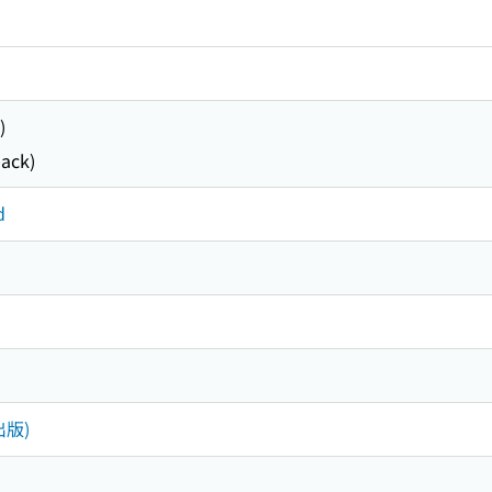
)
ack)
d
(出版)