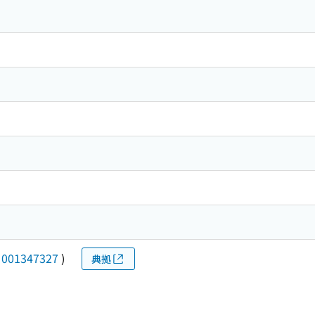
(
001347327
)
典拠