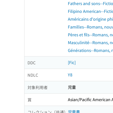
Fathers and sons--Ficti
Filipino American--Fict
Américains d'origine ph
Familles--Romans, nouve
Pères et fils--Romans, 
Masculinité--Romans, no
Générations--Romans, n
[Fic]
DDC
Y8
NDLC
児童
対象利用者
Asian/Pacific American 
賞
児童書
コレクション（共通）