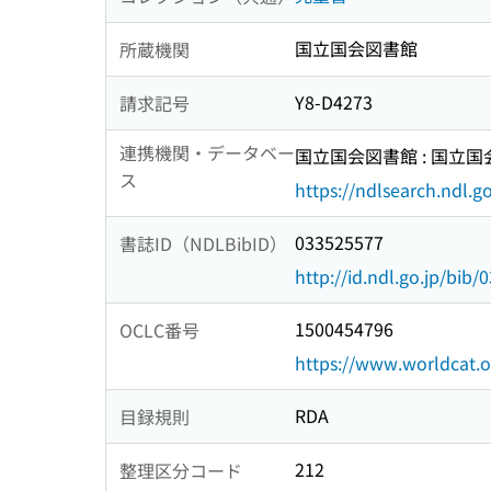
国立国会図書館
所蔵機関
Y8-D4273
請求記号
連携機関・データベー
国立国会図書館 : 国立
ス
https://ndlsearch.ndl.go
033525577
書誌ID（NDLBibID）
http://id.ndl.go.jp/bib
1500454796
OCLC番号
https://www.worldcat.
RDA
目録規則
212
整理区分コード