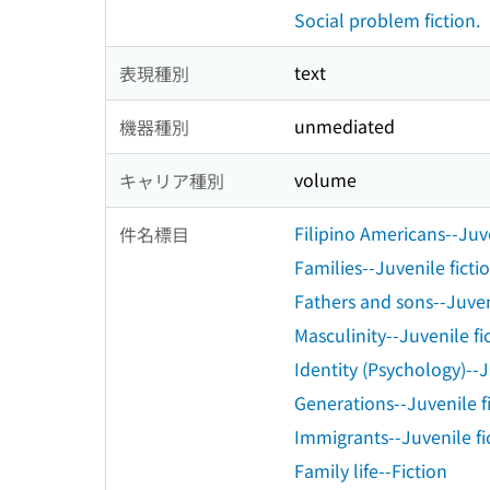
Social problem fiction.
text
表現種別
unmediated
機器種別
volume
キャリア種別
Filipino Americans--Juve
件名標目
Families--Juvenile ficti
Fathers and sons--Juven
Masculinity--Juvenile fi
Identity (Psychology)--J
Generations--Juvenile f
Immigrants--Juvenile fi
Family life--Fiction