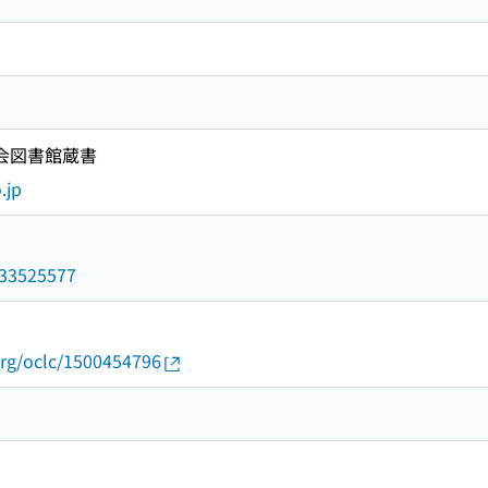
国会図書館蔵書
.jp
/033525577
org/oclc/1500454796