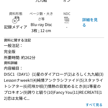
九九組
オン
資料形態
ページ数・大き
NDC
さ等
詳細を見
Blu-ray Disc
る
記録メディア
-
3枚 ; 12 cm
資料に関する注記
一般注記：
完全版
所要時間: 約262分
資料詳細
内容細目：
DISC1〈DAY1〉(1)星のダイアローグ(2)よろしく九九組(3)
Lessonナweek!!(4)純情アンクラシファイド(5)スタァライ
トシアター(6)花咲か唄(7)情熱の目覚めるとき(8)1等星の
プロキオン(9)誇りと驕り(10)Fancy You(11)RE:CREATE(1
2)恋は太陽-C...
すべて見る