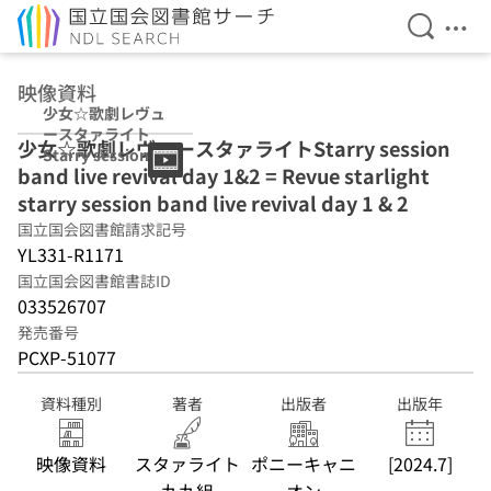
検索を開
メニ
本文へ移動
映像資料
少女☆歌劇レヴュ
ースタァライト
少女☆歌劇レヴュースタァライトStarry session
Starry session
band live revival day 1&2 = Revue starlight
band live revival
day 1&2
starry session band live revival day 1 & 2
国立国会図書館請求記号
YL331-R1171
国立国会図書館書誌ID
033526707
発売番号
PCXP-51077
資料種別
著者
出版者
出版年
映像資料
スタァライト
ポニーキャニ
[2024.7]