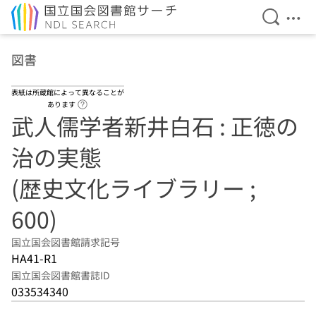
検索を開
メニ
本文へ移動
図書
表紙は所蔵館によって異なることが
ヘルプページへのリンク
あります
武人儒学者新井白石 : 正徳の
治の実態
(歴史文化ライブラリー ;
600)
国立国会図書館請求記号
HA41-R1
国立国会図書館書誌ID
033534340