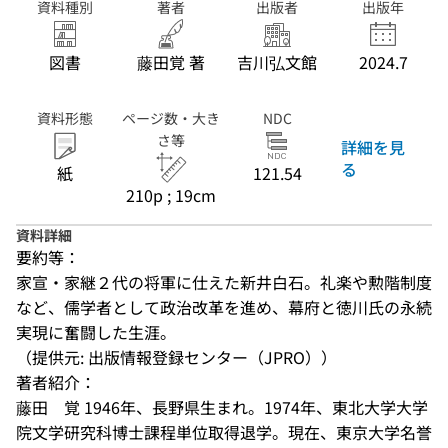
資料種別
著者
出版者
出版年
図書
藤田覚 著
吉川弘文館
2024.7
資料形態
ページ数・大き
NDC
さ等
詳細を見
る
紙
121.54
210p ; 19cm
資料詳細
要約等：
家宣・家継２代の将軍に仕えた新井白石。礼楽や勲階制度
など、儒学者として政治改革を進め、幕府と徳川氏の永続
実現に奮闘した生涯。
（提供元: 出版情報登録センター（JPRO））
著者紹介：
藤田　覚 1946年、長野県生まれ。1974年、東北大学大学
院文学研究科博士課程単位取得退学。現在、東京大学名誉