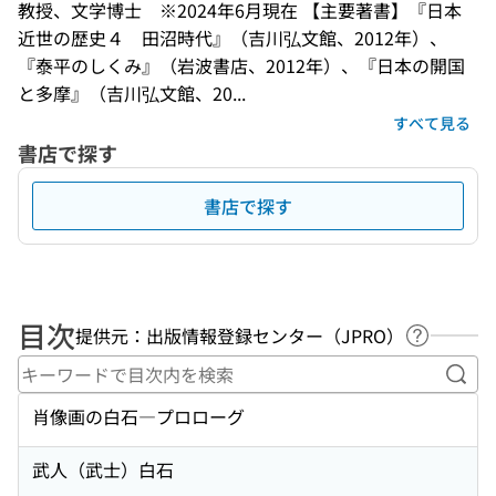
教授、文学博士　※2024年6月現在 【主要著書】『日本
近世の歴史４　田沼時代』（吉川弘文館、2012年）、
『泰平のしくみ』（岩波書店、2012年）、『日本の開国
と多摩』（吉川弘文館、20...
すべて見る
書店で探す
書店で探す
目次
提供元：出版情報登録センター（JPRO）
ヘルプペ
キー
肖像画の白石―プロローグ
武人（武士）白石