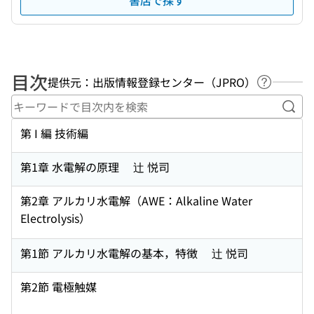
書店で探す
目次
提供元：出版情報登録センター（JPRO）
ヘルプペ
キー
第 I 編 技術編
第1章 水電解の原理 辻 悦司
第2章 アルカリ水電解（AWE：Alkaline Water
Electrolysis）
第1節 アルカリ水電解の基本，特徴 辻 悦司
第2節 電極触媒