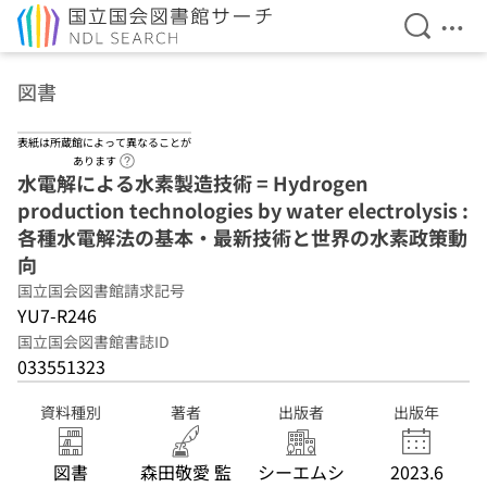
検索を開
メニ
本文へ移動
図書
表紙は所蔵館によって異なることが
ヘルプページへのリンク
あります
水電解による水素製造技術 = Hydrogen
production technologies by water electrolysis :
各種水電解法の基本・最新技術と世界の水素政策動
向
国立国会図書館請求記号
YU7-R246
国立国会図書館書誌ID
033551323
資料種別
著者
出版者
出版年
図書
森田敬愛 監
シーエムシ
2023.6