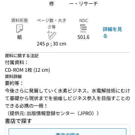
修
ー・リサーチ
資料形態
ページ数・大き
NDC
さ等
詳細を見
る
紙
501.6
245 p ; 30 cm
資料に関する注記
付属資料：
CD-ROM 1枚 (12 cm)
資料詳細
要約等：
今後さらに発展していく水素ビジネス、水電解技術にむけ
て基礎から現状までを俯瞰しビジネス参入を目指すことの
できる必携の一冊！
（提供元: 出版情報登録センター（JPRO））
書店で探す