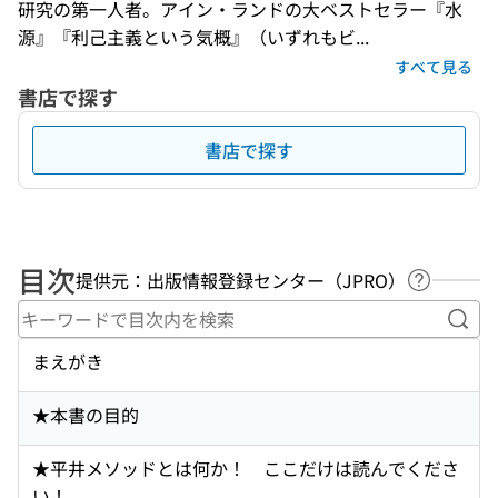
研究の第一人者。アイン・ランドの大ベストセラー『水
源』『利己主義という気概』（いずれもビ...
すべて見る
書店で探す
書店で探す
目次
提供元：出版情報登録センター（JPRO）
ヘルプペ
キー
まえがき
★本書の目的
★平井メソッドとは何か！ ここだけは読んでくださ
い！