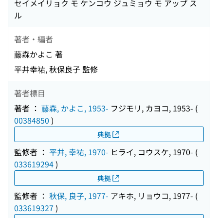
セイメイリョク モ ケンコウ ジュミョウ モ アップ ス
ル
著者・編者
藤森かよこ 著
平井幸祐, 秋保良子 監修
著者標目
著者 ：
藤森, かよこ, 1953-
フジモリ, カヨコ, 1953-
(
00384850
)
典拠
監修者 ：
平井, 幸祐, 1970-
ヒライ, コウスケ, 1970-
(
033619294
)
典拠
監修者 ：
秋保, 良子, 1977-
アキホ, リョウコ, 1977-
(
033619327
)