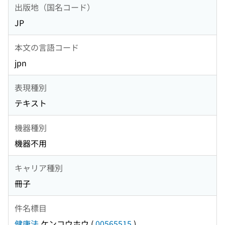
出版地（国名コード）
JP
本文の言語コード
jpn
表現種別
テキスト
機器種別
機器不用
キャリア種別
冊子
件名標目
健康法
ケンコウホウ
(
00565515
)