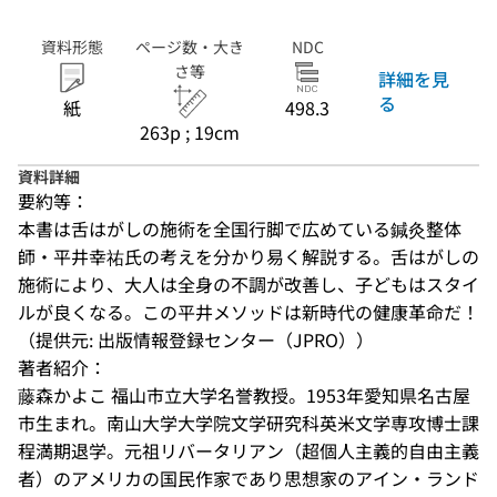
資料形態
ページ数・大き
NDC
さ等
詳細を見
る
紙
498.3
263p ; 19cm
資料詳細
要約等：
本書は舌はがしの施術を全国行脚で広めている鍼灸整体
師・平井幸祐氏の考えを分かり易く解説する。舌はがしの
施術により、大人は全身の不調が改善し、子どもはスタイ
ルが良くなる。この平井メソッドは新時代の健康革命だ！
（提供元: 出版情報登録センター（JPRO））
著者紹介：
藤森かよこ 福山市立大学名誉教授。1953年愛知県名古屋
市生まれ。南山大学大学院文学研究科英米文学専攻博士課
程満期退学。元祖リバータリアン（超個人主義的自由主義
者）のアメリカの国民作家であり思想家のアイン・ランド