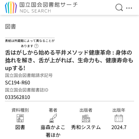
検索を開
メニ
本文へ移動
図書
表紙は所蔵館によって異なることが
ヘルプページへのリンク
あります
舌はがしから始める平井メソッド健康革命 : 身体の
捻れを解き、舌が上がれば、生命力も、健康寿命も
upする!
国立国会図書館請求記号
SC194-R60
国立国会図書館書誌ID
033562810
資料種別
著者
出版者
出版年
図書
藤森かよこ
秀和システム
2024.7
著ほか