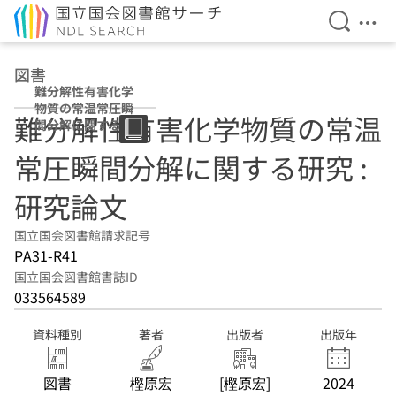
検索を開
メニ
本文へ移動
図書
難分解性有害化学
物質の常温常圧瞬
難分解性有害化学物質の常温
間分解に関する研
究 : 研究論文
常圧瞬間分解に関する研究 :
研究論文
国立国会図書館請求記号
PA31-R41
国立国会図書館書誌ID
033564589
資料種別
著者
出版者
出版年
図書
樫原宏
[樫原宏]
2024