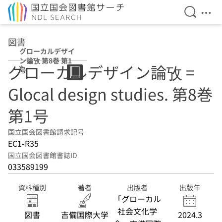
検索を開
メニ
本文へ移動
図書
グローカルデザイ
ン論攷 第8巻 第1
グローカルデザイン論攷 =
号
Glocal design studies. 第8巻
第1号
国立国会図書館請求記号
EC1-R35
国立国会図書館書誌ID
033589199
資料種別
著者
出版者
出版年
「グローカル
社会文化学
図書
吉備国際大学
2024.3