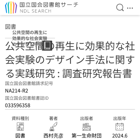
検索を開
メニ
本文へ移動
図書
公共空間の再生に
効果的な社会実験
公共空間の再生に効果的な社
のデザイン手法に
関する実践研究 :
会実験のデザイン手法に関す
調査研究報告書
る実践研究 : 調査研究報告書
国立国会図書館請求記号
NA214-R2
国立国会図書館書誌ID
033596358
資料種別
著者
出版者
出版年
図書
西村亮彦
第一生命財団
2024.6