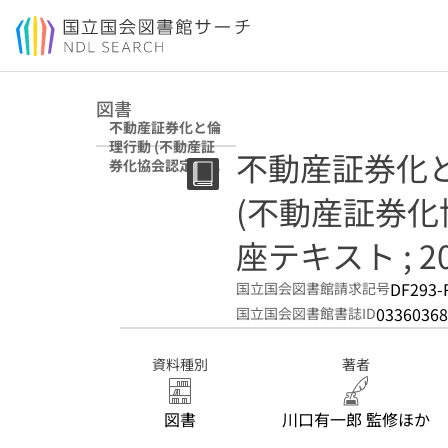
本文へ移動
図書
不動産証券化と倫
理行動 (不動産証
不動産証券化
券化協会認定マス
ター養成講座テキ
(不動産証券
スト ; 2024年度
106)
座テキスト ; 20
DF293-
国立国会図書館請求記号
03360368
国立国会図書館書誌ID
資料種別
著者
図書
川口有一郎 監修ほか