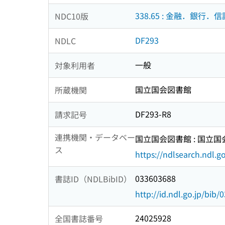
338.65 : 金融．銀行．信
NDC10版
DF293
NDLC
一般
対象利用者
国立国会図書館
所蔵機関
DF293-R8
請求記号
連携機関・データベー
国立国会図書館 : 国立
ス
https://ndlsearch.ndl.go
033603688
書誌ID（NDLBibID）
http://id.ndl.go.jp/bib
24025928
全国書誌番号