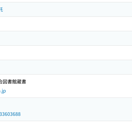
託
国会図書館蔵書
.jp
/033603688