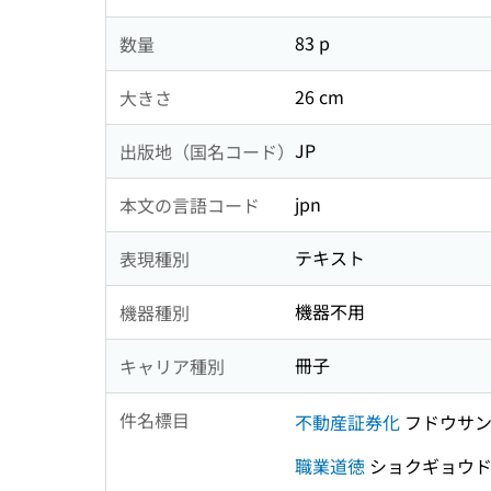
83 p
数量
26 cm
大きさ
JP
出版地（国名コード）
jpn
本文の言語コード
テキスト
表現種別
機器不用
機器種別
冊子
キャリア種別
件名標目
不動産証券化
フドウサン
職業道徳
ショクギョウド