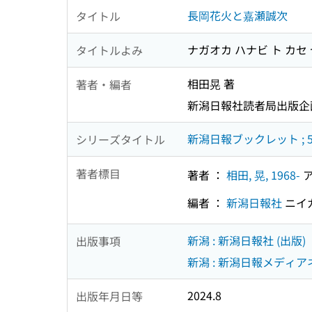
長岡花火と嘉瀬誠次
タイトル
ナガオカ ハナビ ト カセ
タイトルよみ
相田晃 著
著者・編者
新潟日報社読者局出版企
新潟日報ブックレット ; 
シリーズタイトル
著者標目
著者 ：
相田, 晃, 1968-
ア
編者 ：
新潟日報社
ニイ
新潟 : 新潟日報社 (出版)
出版事項
新潟 : 新潟日報メディアネ
2024.8
出版年月日等