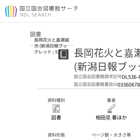
本文へ移動
図書
長岡花火と嘉瀬誠
次 (新潟日報ブッ
長岡花火と嘉
クレット ; 5)
(新潟日報ブック
DL536-
国立国会図書館請求記号
03360678
国立国会図書館書誌ID
資料種別
著者
図書
相田晃 著ほか
資料形態
ページ数・大きさ等