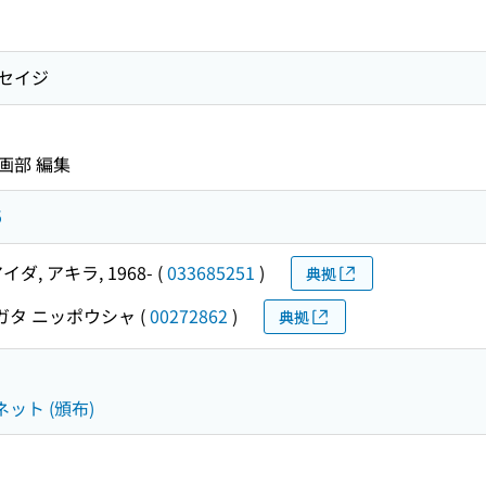
 セイジ
画部 編集
5
イダ, アキラ, 1968-
(
033685251
)
典拠
ガタ ニッポウシャ
(
00272862
)
典拠
ット (頒布)