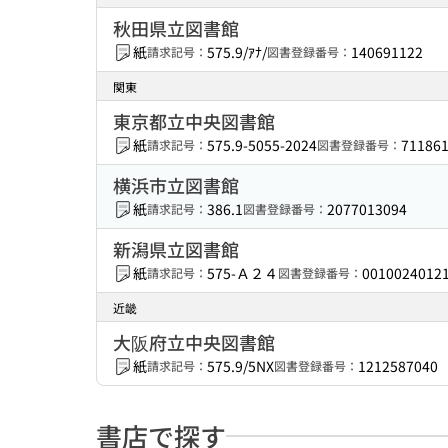
秋田県立図書館
紙
575.9/ｱﾅ/
140691122
請求記号：
図書登録番号：
関東
東京都立中央図書館
紙
575.9-5055-2024
71186
請求記号：
図書登録番号：
横浜市立図書館
紙
386.1
2077013094
請求記号：
図書登録番号：
新潟県立図書館
紙
575-Ａ２４
0010024012
請求記号：
図書登録番号：
近畿
大阪府立中央図書館
紙
575.9/5NX
1212587040
請求記号：
図書登録番号：
書店で探す