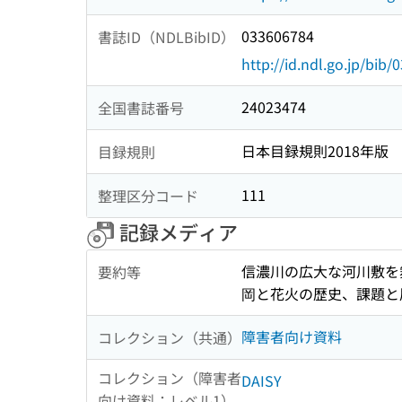
033606784
書誌ID（NDLBibID）
http://id.ndl.go.jp/bib
24023474
全国書誌番号
日本目録規則2018年版
目録規則
111
整理区分コード
記録メディア
信濃川の広大な河川敷を
要約等
岡と花火の歴史、課題と
障害者向け資料
コレクション（共通）
コレクション（障害者
DAISY
向け資料：レベル1）