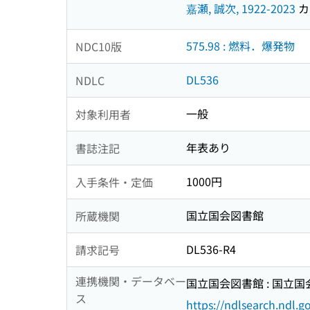
嘉瀬, 誠次, 1922-2023
カセ
575.98 : 燃料．爆発物
NDC10版
DL536
NDLC
一般
対象利用者
年表あり
書誌注記
1000円
入手条件・定価
国立国会図書館
所蔵機関
DL536-R4
請求記号
連携機関・データベー
国立国会図書館 : 国立
ス
https://ndlsearch.ndl.go