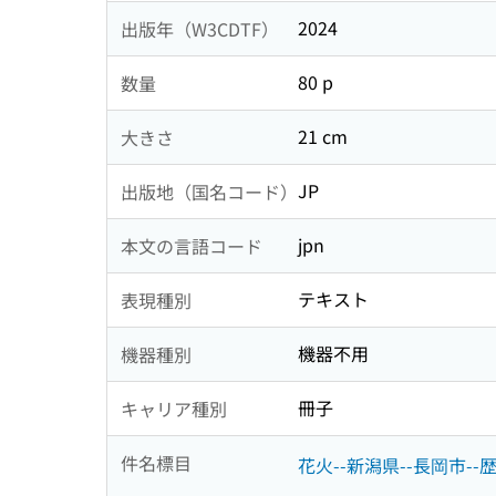
2024
出版年（W3CDTF）
80 p
数量
21 cm
大きさ
JP
出版地（国名コード）
jpn
本文の言語コード
テキスト
表現種別
機器不用
機器種別
冊子
キャリア種別
件名標目
花火--新潟県--長岡市--