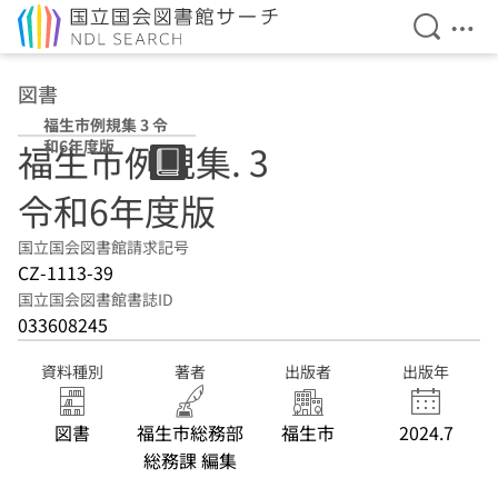
検索を開
メニ
本文へ移動
図書
福生市例規集 3 令
和6年度版
福生市例規集. 3
令和6年度版
国立国会図書館請求記号
CZ-1113-39
国立国会図書館書誌ID
033608245
資料種別
著者
出版者
出版年
図書
福生市総務部
福生市
2024.7
総務課 編集