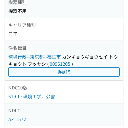
機器種別
機器不用
キャリア種別
冊子
件名標目
環境行政--東京都--福生市
カンキョウギョウセイ トウ
キョウト フッサシ
(
00961205
)
典拠
NDC10版
519.1 : 環境工学．公害
NDLC
AZ-1572