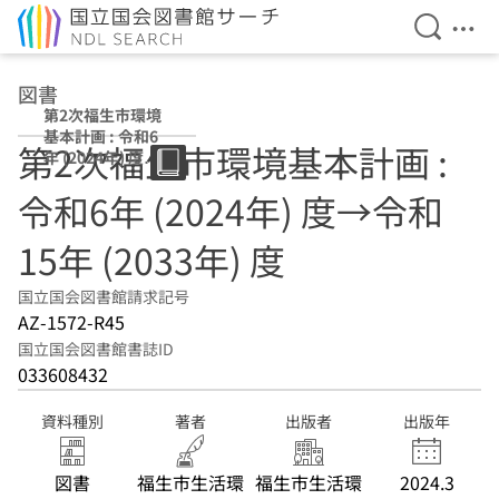
検索を開
メニ
本文へ移動
図書
第2次福生市環境
基本計画 : 令和6
第2次福生市環境基本計画 :
年 (2024年) 度→
令和15年 (2033
令和6年 (2024年) 度→令和
年) 度
15年 (2033年) 度
国立国会図書館請求記号
AZ-1572-R45
国立国会図書館書誌ID
033608432
資料種別
著者
出版者
出版年
図書
福生市生活環
福生市生活環
2024.3