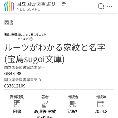
検索を開
メニ
本文へ移動
図書
表紙は所蔵館によって異なることが
ヘルプページへのリンク
あります
ルーツがわかる家紋と名字
(宝島sugoi文庫)
国立国会図書館請求記号
GB43-R8
国立国会図書館書誌ID
033612109
資料種別
著者
出版者
出版年
図書
高澤等 家紋
宝島社
2024.8
監修ほか