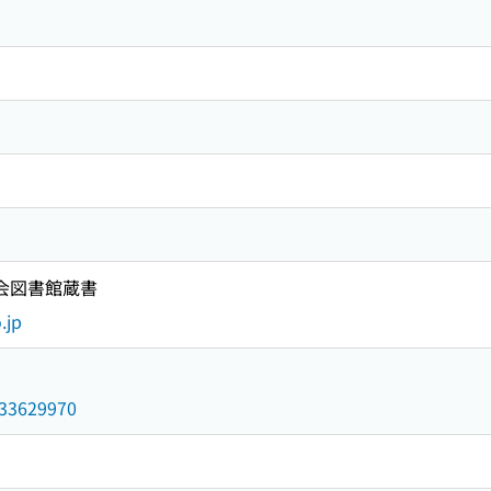
国会図書館蔵書
.jp
/033629970