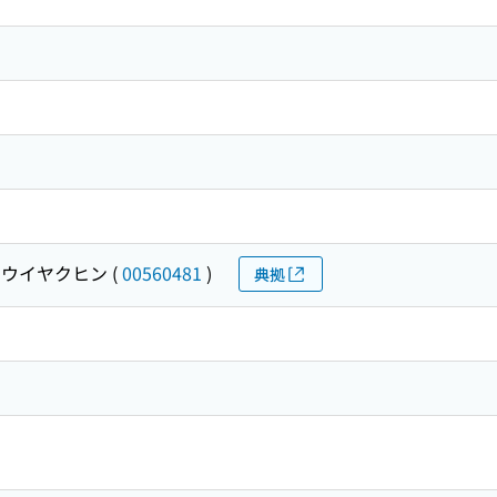
ウイヤクヒン
(
00560481
)
典拠