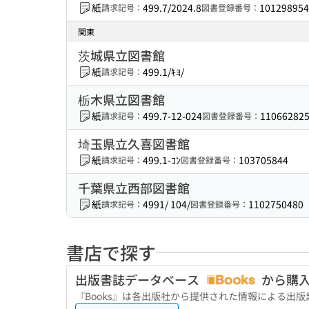
紙
499.7/2024.8
101298954
請求記号：
図書登録番号：
関東
茨城県立図書館
紙
499.1/ｷﾖ/
請求記号：
栃木県立図書館
紙
499.7-12-024
11066282
請求記号：
図書登録番号：
埼玉県立久喜図書館
紙
499.1-ｺﾝ
103705844
請求記号：
図書登録番号：
千葉県立西部図書館
紙
4991/ 104/
1102750480
請求記号：
図書登録番号：
書店で探す
出版書誌データベース
から購
『Books』は各出版社から提供された情報による出