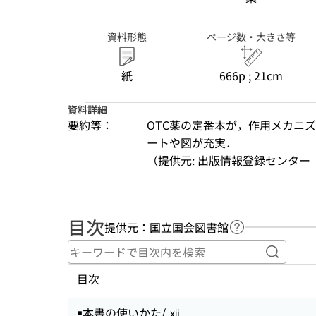
資料形態
ページ数・大きさ等
紙
666p ; 21cm
資料詳細
要約等：
OTC薬の定番本が，作用メカニ
ートや図が充実．
（提供元: 出版情報登録センター（
目次
提供元：国立国会図書館
ヘルプページへ
キーワ
目次
￭本書の使いかた/ ⅻ