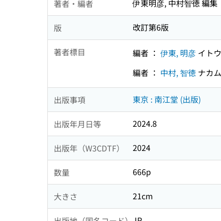
伊東明彦, 中村智徳 編集
著者・編者
改訂第6版
版
著者標目
編者 ：
伊東, 明彦
イトウ
編者 ：
中村, 智徳
ナカム
東京 : 南江堂 (出版)
出版事項
2024.8
出版年月日等
2024
出版年（W3CDTF）
666p
数量
21cm
大きさ
JP
出版地（国名コード）