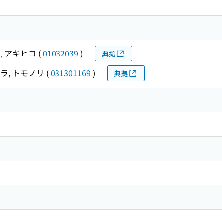
, アキヒコ
(
01032039
)
典拠
ラ, トモノリ
(
031301169
)
典拠