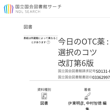
本文へ移動
図書
今日のOTC薬
表紙は所蔵館によって異なるこ
ヘルプページへのリンク
とがあります
選択のコツ
改訂第6版
SD131-
国立国会図書館請求記号
03362997
国立国会図書館書誌ID
資料種別
著者
図書
伊東明彦, 中村智徳 編
集