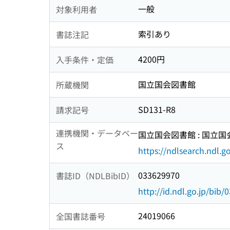
一般
対象利用者
索引あり
書誌注記
4200円
入手条件・定価
国立国会図書館
所蔵機関
SD131-R8
請求記号
連携機関・データベー
国立国会図書館 : 国立
ス
https://ndlsearch.ndl.go
033629970
書誌ID（NDLBibID）
http://id.ndl.go.jp/bib
24019066
全国書誌番号