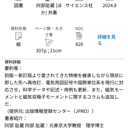
図書
阿部龍蔵 [ほ
サイエンス社
2024.8
か] 共著
資料形態
ページ数・大き
NDC
さ等
詳細を見
る
紙
420
307p ; 21cm
資料詳細
要約等：
初版・新訂版より愛されてきた特徴を継承しながら現状に
即した形へ再改訂．電気用図記号や国際単位系を現行に対
応させ，科学データや記述・用例も更新．また，磁気モー
メントと磁気双極子モーメントに関するコラムも追加し
た．
（提供元: 出版情報登録センター（JPRO））
著者紹介：
阿部 龍蔵 阿部 龍蔵：元東京大学教授　理学博士