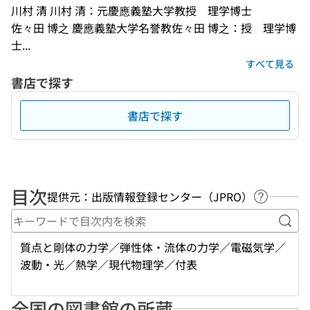
川村 清 川村 清：元慶應義塾大学教授　理学博士
佐々田 博之 慶應義塾大学名誉教佐々田 博之：授　理学博
士...
すべて見る
書店で探す
書店で探す
目次
提供元：出版情報登録センター（JPRO）
ヘルプペ
キー
質点と剛体の力学／弾性体・流体の力学／電磁気学／
波動・光／熱学／現代物理学／付表
全国の図書館の所蔵