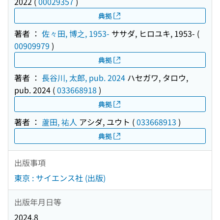
2022
(
00029357
)
典拠
著者 ：
佐々田, 博之, 1953-
ササダ, ヒロユキ, 1953-
(
00909979
)
典拠
著者 ：
長谷川, 太郎, pub. 2024
ハセガワ, タロウ,
pub. 2024
(
033668918
)
典拠
著者 ：
蘆田, 祐人
アシダ, ユウト
(
033668913
)
典拠
出版事項
東京 : サイエンス社 (出版)
出版年月日等
2024.8