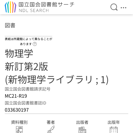
検索を開
メニ
本文へ移動
図書
表紙は所蔵館によって異なることが
ヘルプページへのリンク
あります
物理学
新訂第2版
(新物理学ライブラリ ; 1)
国立国会図書館請求記号
MC21-R19
国立国会図書館書誌ID
033630197
資料種別
著者
出版者
出版年