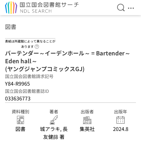
検索を開
メニ
本文へ移動
図書
表紙は所蔵館によって異なることが
ヘルプページへのリンク
あります
バーテンダー～イーデンホール～ = Bartender～
Eden hall～
(ヤングジャンプコミックスGJ)
国立国会図書館請求記号
Y84-R9965
国立国会図書館書誌ID
033636773
資料種別
著者
出版者
出版年
図書
城アラキ, 長
集英社
2024.8
友健篩 著