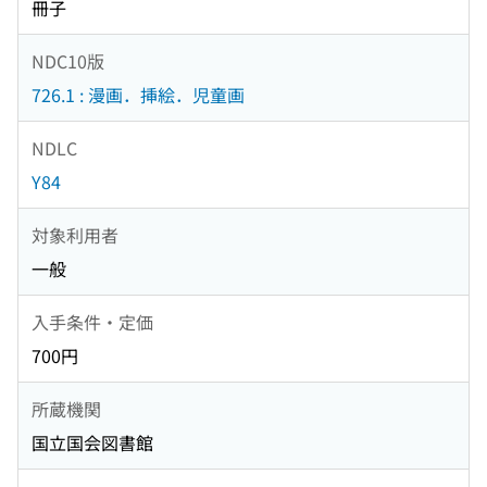
冊子
NDC10版
726.1 : 漫画．挿絵．児童画
NDLC
Y84
対象利用者
一般
入手条件・定価
700円
所蔵機関
国立国会図書館