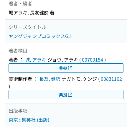
著者・編者
城アラキ, 長友健篩 著
シリーズタイトル
ヤングジャンプコミックスGJ
著者標目
著者 ：
城, アラキ
ジョウ, アラキ
(
00709154
)
典拠
美術制作者 ：
長友, 健篩
ナガトモ, ケンジ
(
00831162
)
典拠
出版事項
東京 : 集英社 (出版)