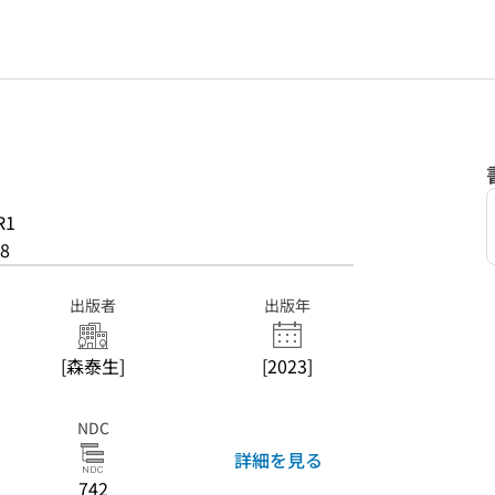
R1
8
出版者
出版年
[森泰生]
[2023]
NDC
詳細を見る
742