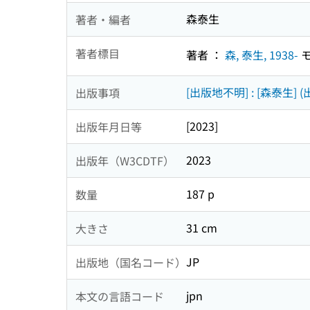
森泰生
著者・編者
著者標目
著者 ：
森, 泰生, 1938-
モ
[出版地不明] : [森泰生] (
出版事項
[2023]
出版年月日等
2023
出版年（W3CDTF）
187 p
数量
31 cm
大きさ
JP
出版地（国名コード）
jpn
本文の言語コード