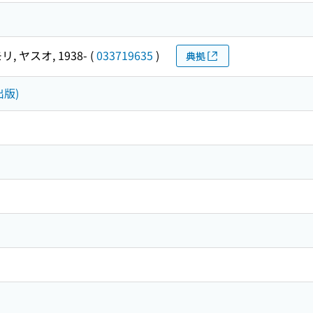
リ, ヤスオ, 1938-
(
033719635
)
典拠
出版)