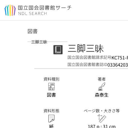
本文へ移動
図書
三脚三昧
三脚三昧
KC751-
国立国会図書館請求記号
03364203
国立国会図書館書誌ID
資料種別
著者
図書
森泰生
資料形態
ページ数・大きさ等
紙
187 p ; 31 cm