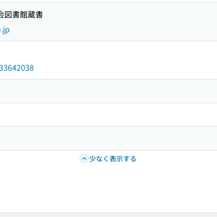
国会図書館蔵書
.jp
/033642038
少なく表示する