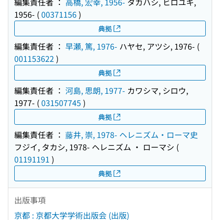
編集責任者 ：
高橋, 宏幸, 1956-
タカハシ, ヒロユキ,
1956-
(
00371156
)
典拠
編集責任者 ：
早瀬, 篤, 1976-
ハヤセ, アツシ, 1976-
(
001153622
)
典拠
編集責任者 ：
河島, 思朗, 1977-
カワシマ, シロウ,
1977-
(
031507745
)
典拠
編集責任者 ：
藤井, 崇, 1978- ヘレニズム・ローマ史
フジイ, タカシ, 1978- ヘレニズム ・ ローマシ
(
01191191
)
典拠
出版事項
京都 : 京都大学学術出版会 (出版)