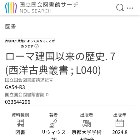
検索を開
メニ
本文へ移動
図書
表紙は所蔵館によって異なることが
ヘルプページへのリンク
あります
ローマ建国以来の歴史. 7
(西洋古典叢書 ; L040)
国立国会図書館請求記号
GA54-R3
国立国会図書館書誌ID
033644296
資料種別
著者
出版者
出版年
図書
リウィウス
京都大学学術
2024.8
[著]
出版会