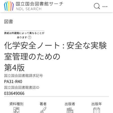
検索を開
メニ
本文へ移動
図書
表紙は所蔵館によって異なることが
ヘルプページへのリンク
あります
化学安全ノート : 安全な実験
室管理のための
第4版
国立国会図書館請求記号
PA31-R40
国立国会図書館書誌ID
033649066
資料種別
著者
出版者
出版年