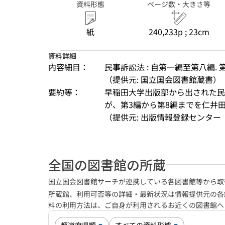
資料形態
ページ数・大きさ等
紙
240,233p ; 23cm
資料詳細
内容細目：
民事訴訟法 : 自第一編至第八編. 第
（提供元: 国立国会図書館蔵書）
要約等：
早稲田大学出版部から出された民
が、第3編から第8編までを仁井
（提供元: 出版情報登録センター（
全国の図書館の所蔵
国立国会図書館サーチが連携している各図書館等から取
所蔵館、利用可否等の詳細・最新状況は情報提供元の各
料の利用方法は、ご自身が利用されるお近くの図書館