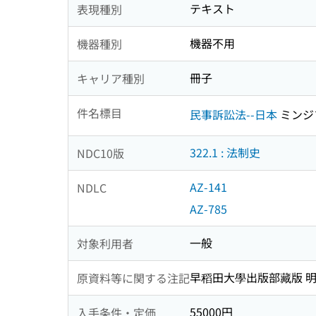
テキスト
表現種別
機器不用
機器種別
冊子
キャリア種別
件名標目
民事訴訟法--日本
ミンジ
322.1 : 法制史
NDC10版
AZ-141
NDLC
AZ-785
一般
対象利用者
早稻田大學出版部藏版 
原資料等に関する注記
55000円
入手条件・定価