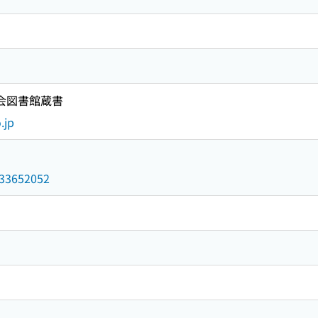
国会図書館蔵書
.jp
/033652052