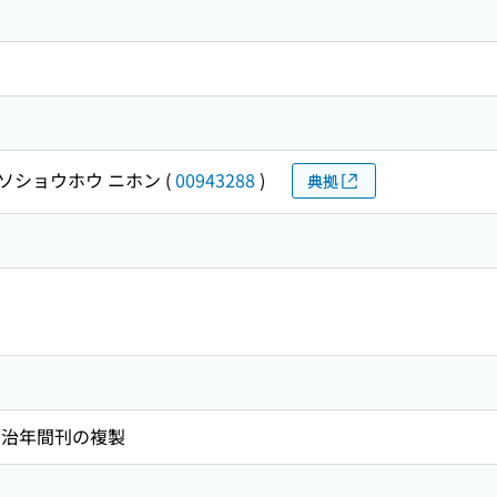
ソショウホウ ニホン
(
00943288
)
典拠
明治年間刊の複製