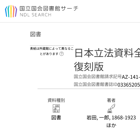
本文へ移動
図書
日本立法資料全集
表紙は所蔵館によって異なるこ
ヘルプページへのリンク
とがあります
復刻版
AZ-141
国立国会図書館請求記号
03365205
国立国会図書館書誌ID
資料種別
著者
図書
岩田, 一郎, 1868-1923
ほか