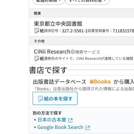
関東
東京都立中央図書館
紙
327.2-5581-1
71183157
請求記号：
図書登録番号：
その他
CiNii Research
検索サービス
紙
遷移先のサイトで、CiNii Researchが連携してい
書店で探す
出版書誌データベース
から購
『Books』は各出版社から提供された情報による出
紙の本を探す
別の方法で探す
日本の古本屋
Google Book Search