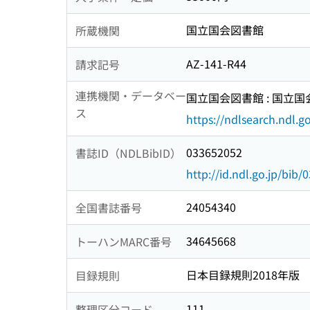
国立国会図書館
所蔵機関
AZ-141-R44
請求記号
連携機関・データベー
国立国会図書館 : 国立
ス
https://ndlsearch.ndl.go
033652052
書誌ID（NDLBibID）
http://id.ndl.go.jp/bib
24054340
全国書誌番号
34645668
トーハンMARC番号
日本目録規則2018年版
目録規則
111
整理区分コード