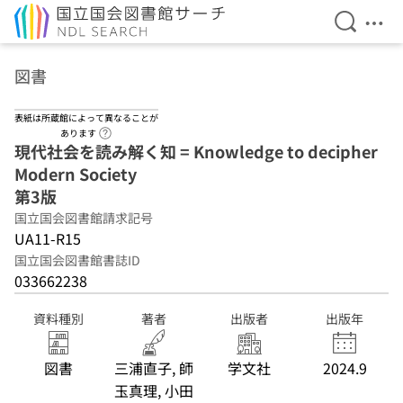
検索を開
メニ
本文へ移動
図書
表紙は所蔵館によって異なることが
ヘルプページへのリンク
あります
現代社会を読み解く知 = Knowledge to decipher
Modern Society
第3版
国立国会図書館請求記号
UA11-R15
国立国会図書館書誌ID
033662238
資料種別
著者
出版者
出版年
図書
三浦直子, 師
学文社
2024.9
玉真理, 小田