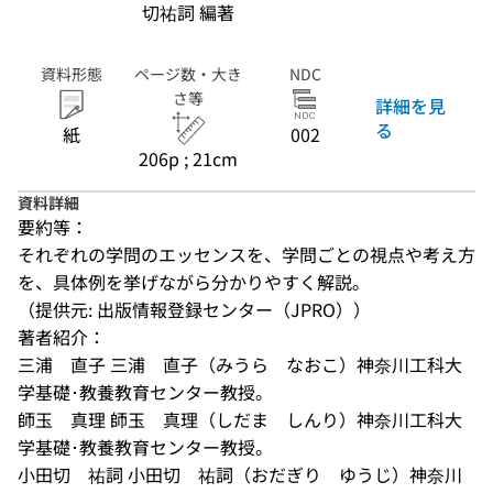
切祐詞 編著
資料形態
ページ数・大き
NDC
さ等
詳細を見
る
紙
002
206p ; 21cm
資料詳細
要約等：
それぞれの学問のエッセンスを、学問ごとの視点や考え方
を、具体例を挙げながら分かりやすく解説。
（提供元: 出版情報登録センター（JPRO））
著者紹介：
三浦　直子 三浦　直子（みうら　なおこ）神奈川工科大
学基礎･教養教育センター教授。
師玉　真理 師玉　真理（しだま　しんり）神奈川工科大
学基礎･教養教育センター教授。
小田切　祐詞 小田切　祐詞（おだぎり　ゆうじ）神奈川