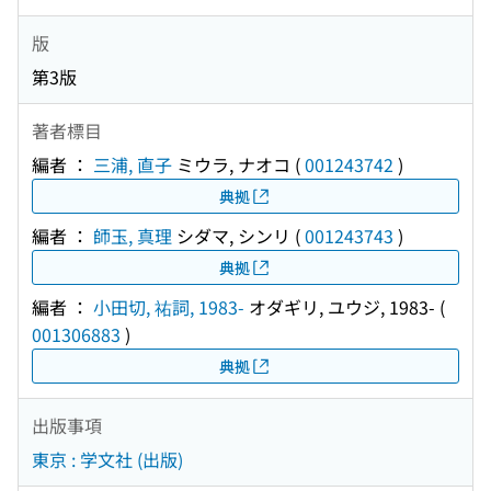
版
第3版
著者標目
編者 ：
三浦, 直子
ミウラ, ナオコ
(
001243742
)
典拠
編者 ：
師玉, 真理
シダマ, シンリ
(
001243743
)
典拠
編者 ：
小田切, 祐詞, 1983-
オダギリ, ユウジ, 1983-
(
001306883
)
典拠
出版事項
東京 : 学文社 (出版)