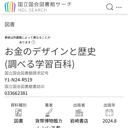
検索を開
メニ
本文へ移動
図書
表紙は所蔵館によって異なることが
ヘルプページへのリンク
あります
お金のデザインと歴史
(調べる学習百科)
国立国会図書館請求記号
Y1-N24-R519
国立国会図書館書誌ID
033662381
資料種別
著者
出版者
出版年
図書
貨幣博物館カ
岩崎書店
2024.8
レンシア 監