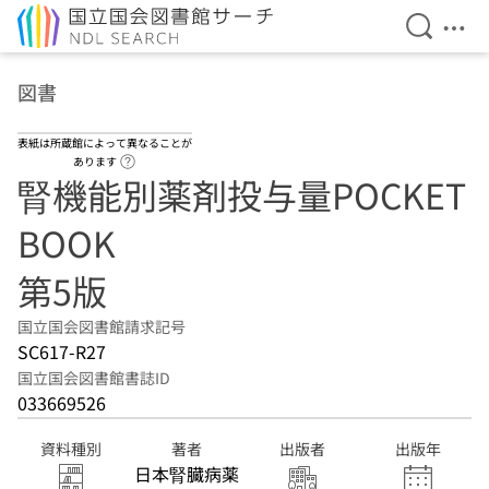
検索を開
メニ
本文へ移動
図書
表紙は所蔵館によって異なることが
ヘルプページへのリンク
あります
腎機能別薬剤投与量POCKET
BOOK
第5版
国立国会図書館請求記号
SC617-R27
国立国会図書館書誌ID
033669526
資料種別
著者
出版者
出版年
日本腎臓病薬