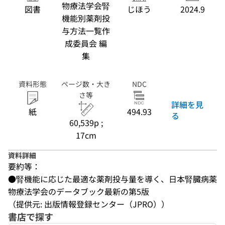
物療法学会腎
図書
じほう
2024.9
機能別薬剤投
与方法一覧作
成委員会 編
集
資料形態
ページ数・大き
NDC
さ等
詳細を見
紙
494.93
る
60,539p ;
17cm
資料詳細
要約等：
●腎機能に応じた最適な薬剤投与量を導く、日本腎臓病薬
物療法学会のデータブック最新の第5版
（提供元: 出版情報登録センター（JPRO））
書店で探す