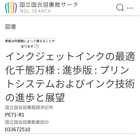
検索を開
メニ
本文へ移動
図書
表紙は所蔵館によって異なることが
ヘルプページへのリンク
あります
インクジェットインクの最適
化千態万様 : 進歩版 : プリン
トシステムおよびインク技術
の進歩と展望
国立国会図書館請求記号
PE71-R1
国立国会図書館書誌ID
033672510