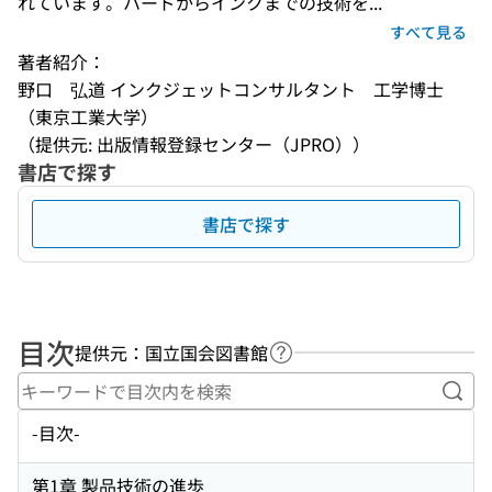
れています。ハードからインクまでの技術を...
すべて見る
著者紹介：
野口　弘道 インクジェットコンサルタント　工学博士
（東京工業大学）
（提供元: 出版情報登録センター（JPRO））
書店で探す
書店で探す
目次
提供元：国立国会図書館
ヘルプページへのリンク
キー
-目次-
第1章 製品技術の進歩