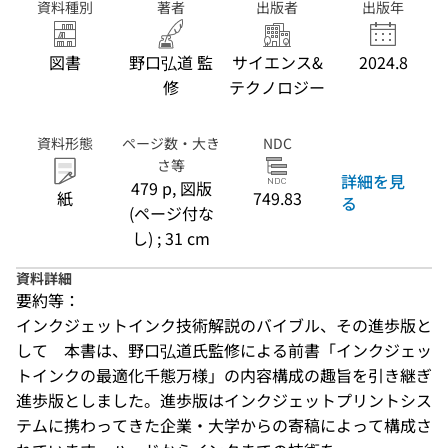
資料種別
著者
出版者
出版年
図書
野口弘道 監
サイエンス&
2024.8
修
テクノロジー
資料形態
ページ数・大き
NDC
さ等
詳細を見
479 p, 図版
紙
749.83
る
(ページ付な
し) ; 31 cm
資料詳細
要約等：
インクジェットインク技術解説のバイブル、その進歩版と
して　本書は、野口弘道氏監修による前書「インクジェッ
トインクの最適化千態万様」の内容構成の趣旨を引き継ぎ
進歩版としました。進歩版はインクジェットプリントシス
テムに携わってきた企業・大学からの寄稿によって構成さ