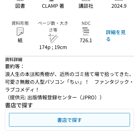
図書
CLAMP 著
講談社
2024.9
資料形態
ページ数・大き
NDC
さ等
詳細を見
る
紙
726.1
174p ; 19cm
資料詳細
要約等：
浪人生の本須和秀樹が、近所のゴミ捨て場で拾ってきた、
可愛さ無敵の人型パソコン「ちぃ」！　ファンタジック・
ラブコメディ！
（提供元: 出版情報登録センター（JPRO））
書店で探す
書店で探す