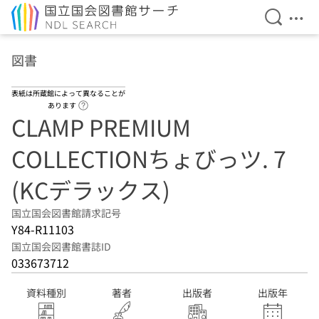
検索を開
メニ
本文へ移動
図書
表紙は所蔵館によって異なることが
ヘルプページへのリンク
あります
CLAMP PREMIUM
COLLECTIONちょびっツ. 7
(KCデラックス)
国立国会図書館請求記号
Y84-R11103
国立国会図書館書誌ID
033673712
資料種別
著者
出版者
出版年