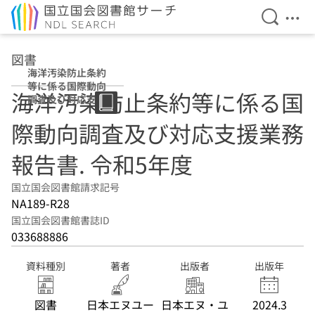
検索を開
メニ
本文へ移動
図書
海洋汚染防止条約
等に係る国際動向
海洋汚染防止条約等に係る国
調査及び対応支援
業務報告書 令和5
際動向調査及び対応支援業務
年度
報告書. 令和5年度
国立国会図書館請求記号
NA189-R28
国立国会図書館書誌ID
033688886
資料種別
著者
出版者
出版年
図書
日本エヌユー
日本エヌ・ユ
2024.3