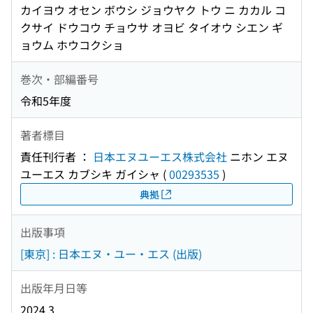
カイヨウ オセン ボウシ ジョウヤク トウ ニ カカル コ
クサイ ドウコウ チョウサ オヨビ タイオウ シエン ギ
ョウム ホウコクショ
巻次・部編番号
令和5年度
著者標目
責任刊行者 ：
日本エヌユーエス株式会社
ニホン エヌ
ユーエス カブシキ ガイシャ
(
00293535
)
典拠
出版事項
[東京] : 日本エヌ・ユー・エス (出版)
出版年月日等
2024.3