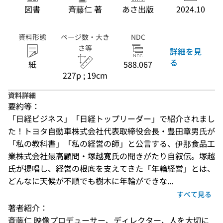
図書
斉藤仁 著
あさ出版
2024.10
資料形態
ページ数・大き
NDC
さ等
詳細を見
る
紙
588.067
227p ; 19cm
資料詳細
要約等：
「日経ビジネス」「日経トップリーダー」で紹介されまし
た！トヨタ自動車株式会社代表取締役会長・豊田章男氏が
「私の教科書」「私の経営の師」と公言する、伊那食品工
業株式会社最高顧問・塚越寛氏の聞きがたり自叙伝。塚越
氏が提唱し、経営の根底を支えてきた「年輪経営」とは、
どんなに天候が不順でも樹木に年輪ができな...
すべて見る
著者紹介：
斉藤仁 映像プロデューサー、ディレクター、人を大切に