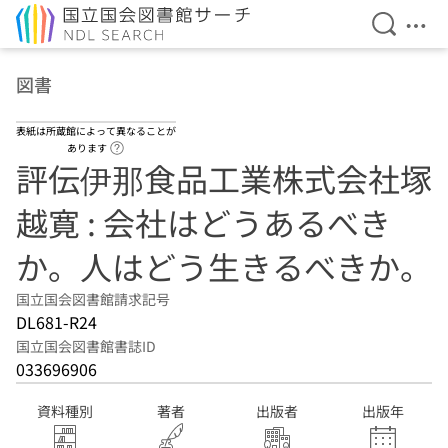
検索を開
メニ
本文へ移動
図書
表紙は所蔵館によって異なることが
ヘルプページへのリンク
あります
評伝伊那食品工業株式会社塚
越寛 : 会社はどうあるべき
か。人はどう生きるべきか。
国立国会図書館請求記号
DL681-R24
国立国会図書館書誌ID
033696906
資料種別
著者
出版者
出版年