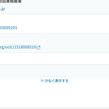
国会図書館蔵書
.jp
/033699293
org/oclc/1518008510
少なく表示する