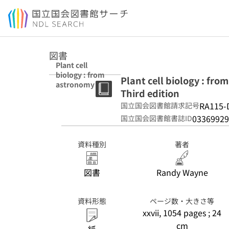
本文へ移動
図書
Plant cell
biology : from
Plant cell biology : fr
astronomy to
Third edition
zoology Third
edition
RA115-
国立国会図書館請求記号
03369929
国立国会図書館書誌ID
資料種別
著者
図書
Randy Wayne
資料形態
ページ数・大きさ等
xxvii, 1054 pages ; 24
cm