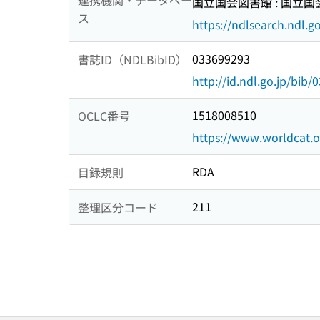
連携機関・データベー
国立国会図書館 : 国立
ス
https://ndlsearch.ndl.go
033699293
書誌ID（NDLBibID）
http://id.ndl.go.jp/bib
1518008510
OCLC番号
https://www.worldcat.
RDA
目録規則
211
整理区分コード