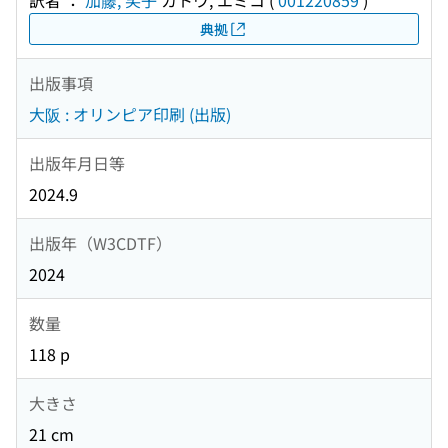
訳者 ：
加藤, 笑子
カトウ, エミコ
(
001220859
)
典拠
出版事項
大阪 : オリンピア印刷 (出版)
出版年月日等
2024.9
出版年（W3CDTF）
2024
数量
118 p
大きさ
21 cm