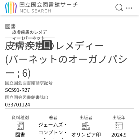
検索を開
メニ
本文へ移動
図書
皮膚疾患のレメデ
ィー (バーネット
皮膚疾患のレメディー
のオーガノパシー
; 6)
(バーネットのオーガノパシ
ー ; 6)
国立国会図書館請求記号
SC591-R27
国立国会図書館書誌ID
033701124
資料種別
著者
出版者
出版年
ジェームズ・
コンプトン・
図書
オリンピア印
2024.9