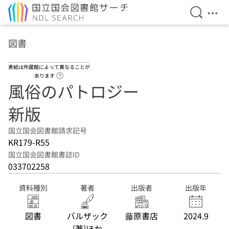
検索を開
メニ
本文へ移動
図書
表紙は所蔵館によって異なることが
ヘルプページへのリンク
あります
風俗のパトロジー
新版
国立国会図書館請求記号
KR179-R55
国立国会図書館書誌ID
033702258
資料種別
著者
出版者
出版年
図書
バルザック
藤原書店
2024.9
[著]ほか