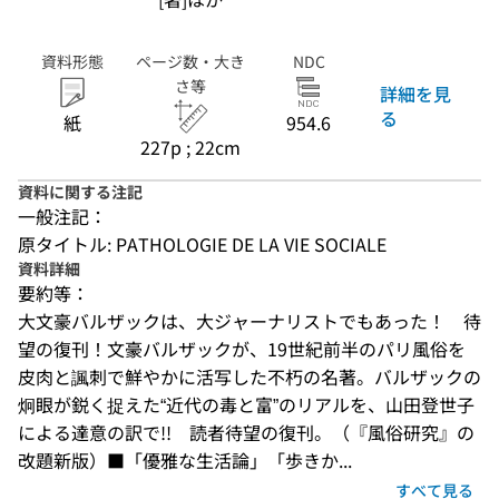
資料形態
ページ数・大き
NDC
さ等
詳細を見
る
紙
954.6
227p ; 22cm
資料に関する注記
一般注記：
原タイトル: PATHOLOGIE DE LA VIE SOCIALE
資料詳細
要約等：
大文豪バルザックは、大ジャーナリストでもあった！　待
望の復刊！文豪バルザックが、19世紀前半のパリ風俗を
皮肉と諷刺で鮮やかに活写した不朽の名著。バルザックの
炯眼が鋭く捉えた“近代の毒と富”のリアルを、山田登世子
による達意の訳で!!　読者待望の復刊。（『風俗研究』の
改題新版）■「優雅な生活論」「歩きか...
すべて見る