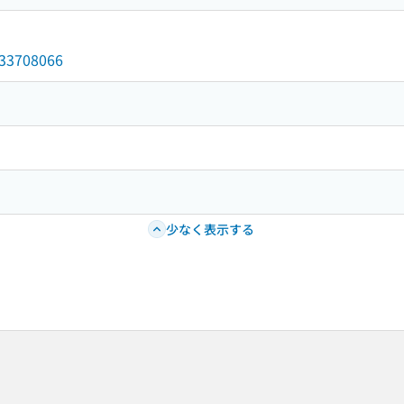
/033708066
少なく表示する