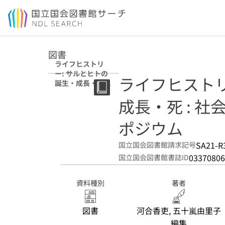
本文へ移動
図書
ライフヒストリ
ー: サルとヒトの
ライフヒストリ
誕生・成長・死 :
社会性の起原と進
成長・死 : 
化公開シンポジウ
ム
ポジウム
SA21-R
国立国会図書館請求記号
03370806
国立国会図書館書誌ID
資料種別
著者
図書
河合香吏, 五十嵐由里子
編集