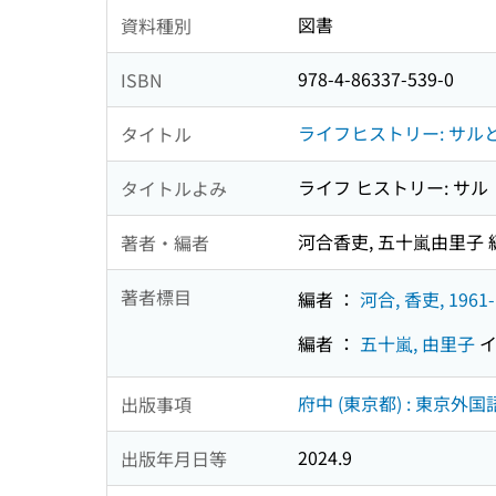
図書
資料種別
978-4-86337-539-0
ISBN
ライフヒストリー: サル
タイトル
ライフ ヒストリー: サル 
タイトルよみ
河合香吏, 五十嵐由里子 
著者・編者
著者標目
編者 ：
河合, 香吏, 1961-
編者 ：
五十嵐, 由里子
イ
府中 (東京都) : 東京
出版事項
2024.9
出版年月日等