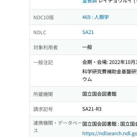
霊長類
レイチョウルイ
(
469 : 人類学
NDC10版
SA21
NDLC
一般
対象利用者
会期・会場: 2022年10月
一般注記
科学研究費補助金基盤研究
ウム
国立国会図書館
所蔵機関
SA21-R3
請求記号
連携機関・データベー
国立国会図書館 : 国立
ス
https://ndlsearch.ndl.go