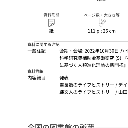
資料形態
ページ数・大きさ等
紙
111 p ; 26 cm
資料に関する注記
一般注記：
会期・会場: 2022年10月30日 ハ
科学研究費補助金基盤研究 (S) 
に基づく人類進化理論の新開拓』2
資料詳細
内容細目：
発表
霊長類のライフヒストリー / デ
縄文人のライフヒストリー / 山田康
全国の図書館の所蔵