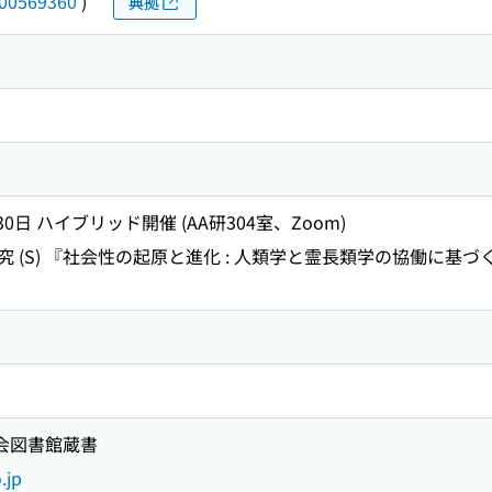
00569360
)
典拠
30日 ハイブリッド開催 (AA研304室、Zoom)
 (S) 『社会性の起原と進化 : 人類学と霊長類学の協働に基
国会図書館蔵書
.jp