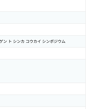
ム
 キゲン ト シンカ コウカイ シンポジウム