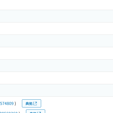
574809
)
典拠