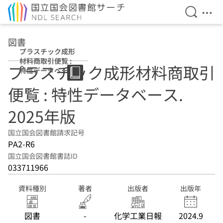
検索を開
メニ
本文へ移動
図書
プラスチック成形
材料商取引便覧 :
プラスチック成形材料商取引
特性データベース
2025年版
便覧 : 特性データベース.
2025年版
国立国会図書館請求記号
PA2-R6
国立国会図書館書誌ID
033711966
資料種別
著者
出版者
出版年
図書
-
化学工業日報
2024.9