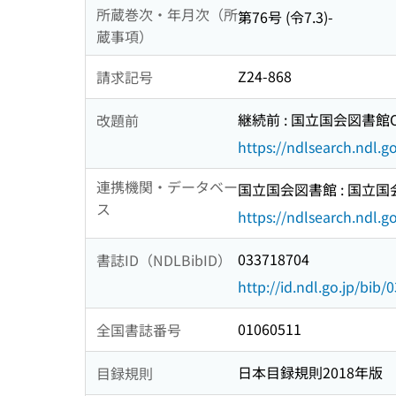
所蔵巻次・年月次（所
第76号 (令7.3)-
蔵事項）
Z24-868
請求記号
継続前 : 国立国会図書館OB
改題前
https://ndlsearch.ndl.
連携機関・データベー
国立国会図書館 : 国立
ス
https://ndlsearch.ndl.go
033718704
書誌ID（NDLBibID）
http://id.ndl.go.jp/bib
01060511
全国書誌番号
日本目録規則2018年版
目録規則