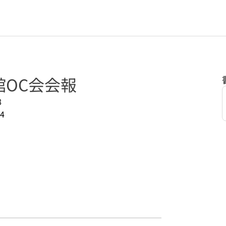
館OC会会報
8
4