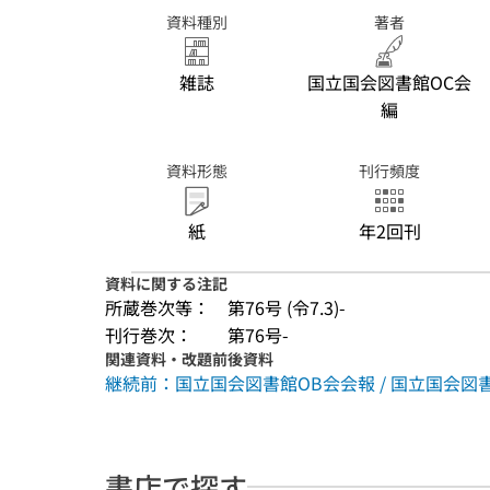
資料種別
著者
雑誌
国立国会図書館OC会
編
資料形態
刊行頻度
紙
年2回刊
資料に関する注記
所蔵巻次等：
第76号 (令7.3)-
刊行巻次：
第76号-
関連資料・改題前後資料
継続前：国立国会図書館OB会会報 / 国立国会図書館OB会
書店で探す