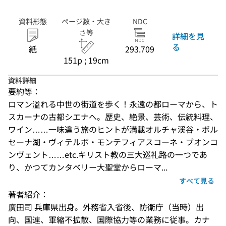
資料形態
ページ数・大き
NDC
さ等
詳細を見
る
紙
293.709
151p ; 19cm
資料詳細
要約等：
ロマン溢れる中世の街道を歩く！永遠の都ローマから、ト
スカーナの古都シエナへ。歴史、絶景、芸術、伝統料理、
ワイン……一味違う旅のヒントが満載オルチャ渓谷・ボル
セーナ湖・ヴィテルボ・モンテフィアスコーネ・ブオンコ
ンヴェント……etc.キリスト教の三大巡礼路の一つであ
り、かつてカンタベリー大聖堂からローマ...
すべて見る
著者紹介：
廣田司 兵庫県出身。外務省入省後、防衛庁（当時）出
向、国連、軍縮不拡散、国際協力等の業務に従事。カナ