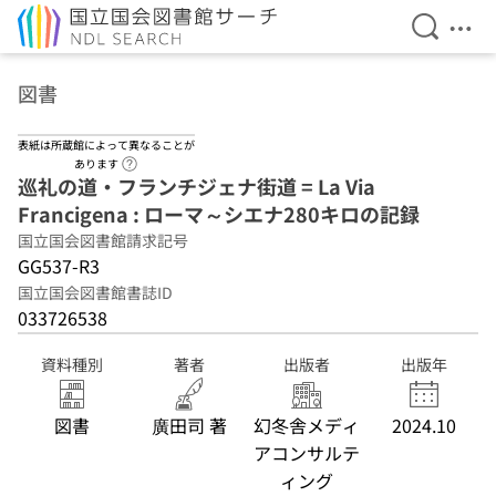
検索を開
メニ
本文へ移動
図書
表紙は所蔵館によって異なることが
ヘルプページへのリンク
あります
巡礼の道・フランチジェナ街道 = La Via
Francigena : ローマ～シエナ280キロの記録
国立国会図書館請求記号
GG537-R3
国立国会図書館書誌ID
033726538
資料種別
著者
出版者
出版年
図書
廣田司 著
幻冬舎メディ
2024.10
アコンサルテ
ィング