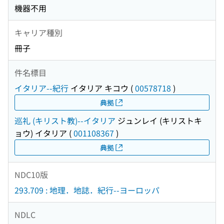
機器不用
キャリア種別
冊子
件名標目
イタリア--紀行
イタリア キコウ
(
00578718
)
典拠
巡礼 (キリスト教)--イタリア
ジュンレイ (キリストキ
ョウ) イタリア
(
001108367
)
典拠
NDC10版
293.709 : 地理．地誌．紀行--ヨーロッパ
NDLC