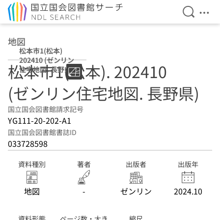
検索を開
メニ
本文へ移動
地図
松本市1(松本)
202410 (ゼンリン
松本市1(松本). 202410
住宅地図. 長野県)
(ゼンリン住宅地図. 長野県)
国立国会図書館請求記号
YG111-20-202-A1
国立国会図書館書誌ID
033728598
資料種別
著者
出版者
出版年
地図
-
ゼンリン
2024.10
資料形態
ページ数・大き
縮尺