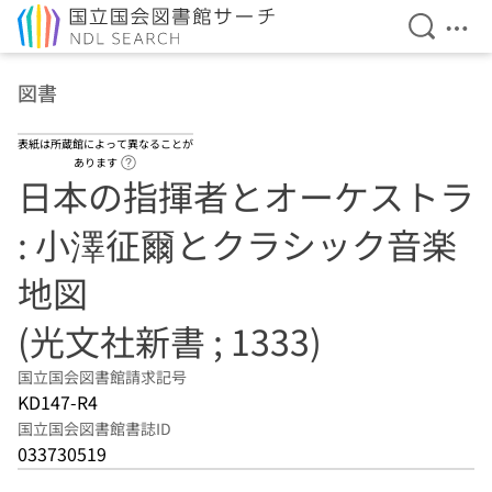
検索を開
メニ
本文へ移動
図書
表紙は所蔵館によって異なることが
ヘルプページへのリンク
あります
日本の指揮者とオーケストラ
: 小澤征爾とクラシック音楽
地図
(光文社新書 ; 1333)
国立国会図書館請求記号
KD147-R4
国立国会図書館書誌ID
033730519