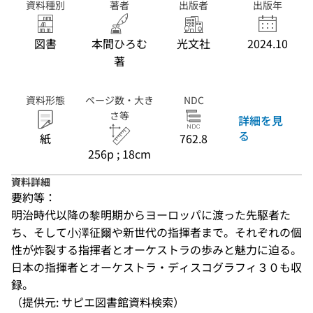
資料種別
著者
出版者
出版年
図書
本間ひろむ
光文社
2024.10
著
資料形態
ページ数・大き
NDC
さ等
詳細を見
る
紙
762.8
256p ; 18cm
資料詳細
要約等：
明治時代以降の黎明期からヨーロッパに渡った先駆者た
ち、そして小澤征爾や新世代の指揮者まで。それぞれの個
性が炸裂する指揮者とオーケストラの歩みと魅力に迫る。
日本の指揮者とオーケストラ・ディスコグラフィ３０も収
録。
（提供元: サピエ図書館資料検索）