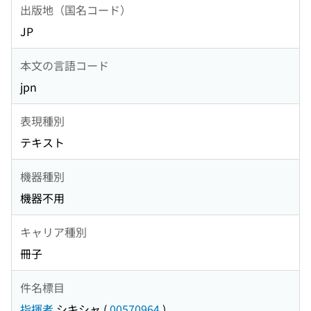
出版地（国名コード）
JP
本文の言語コード
jpn
表現種別
テキスト
機器種別
機器不用
キャリア種別
冊子
件名標目
指揮者
シキシャ
(
00570964
)