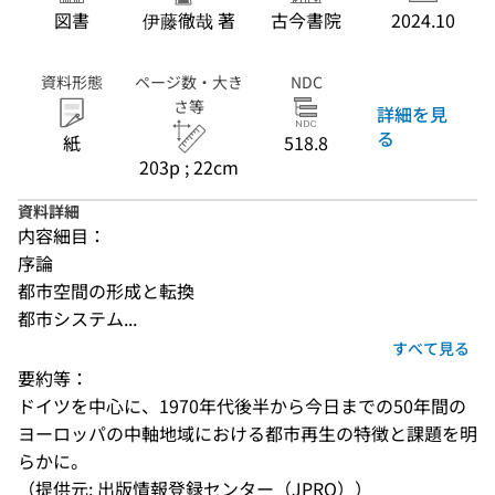
図書
伊藤徹哉 著
古今書院
2024.10
資料形態
ページ数・大き
NDC
さ等
詳細を見
る
紙
518.8
203p ; 22cm
資料詳細
内容細目：
序論
都市空間の形成と転換
都市システム...
すべて見る
要約等：
ドイツを中心に、1970年代後半から今日までの50年間の
ヨーロッパの中軸地域における都市再生の特徴と課題を明
らかに。
（提供元: 出版情報登録センター（JPRO））