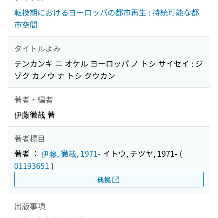
転換期におけるヨーロッパの都市再生 : 持続可能な都
市空間
タイトルよみ
テンカンキ ニ オケル ヨーロッパ ノ トシ サイセイ : ジ
ゾク カノウ ナ トシ クウカン
著者・編者
伊藤徹哉 著
著者標目
著者 ：
伊藤, 徹哉, 1971-
イトウ, テツヤ, 1971-
(
01193651
)
典拠
出版事項