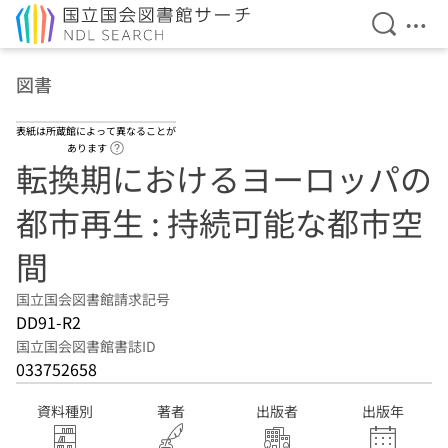
検索を開
メニ
本文へ移動
図書
表紙は所蔵館によって異なることが
ヘルプページへのリンク
あります
転換期におけるヨーロッパの
都市再生 : 持続可能な都市空
間
国立国会図書館請求記号
DD91-R2
国立国会図書館書誌ID
033752658
資料種別
著者
出版者
出版年